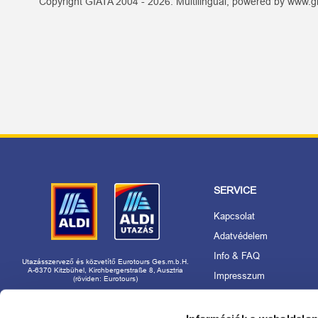
Copyright GIATA 2004 - 2026. Multilingual, powered by www.gi
SERVICE
Kapcsolat
Adatvédelem
Info & FAQ
Utazásszervező és közvetítő Eurotours Ges.m.b.H.
A-6370 Kitzbühel, Kirchbergerstraße 8, Ausztria
Impresszum
(röviden: Eurotours)
Akadálymentességi nyila
Rólunk