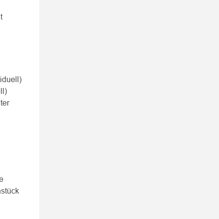
t
iduell)
ll)
ter
e
hstück