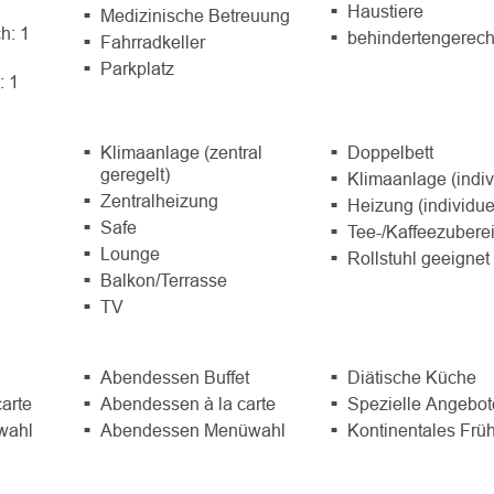
Haustiere
Medizinische Betreuung
h: 1
behindertengerech
Fahrradkeller
Parkplatz
: 1
Klimaanlage (zentral
Doppelbett
geregelt)
Klimaanlage (indiv
Zentralheizung
Heizung (individue
Safe
Tee-/Kaffeezuberei
Lounge
Rollstuhl geeignet
Balkon/Terrasse
TV
Abendessen Buffet
Diätische Küche
carte
Abendessen à la carte
Spezielle Angebot
wahl
Abendessen Menüwahl
Kontinentales Frü