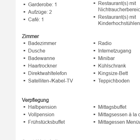
Restaurant(s) mit
Garderobe: 1
Nichtraucherbereic
Aufzüge: 2
Restaurant(s) mit
Café: 1
Kinderhochstühlen
Zimmer
Badezimmer
Radio
Dusche
Internetzugang
Badewanne
Minibar
Haartrockner
Kühlschrank
Direktwahltelefon
Kingsize-Bett
Satelliten-/Kabel-TV
Teppichboden
Verpflegung
Halbpension
Mittagsbuffet
Vollpension
Mittagsessen à la 
Frühstücksbuffet
Mittagessen Menü