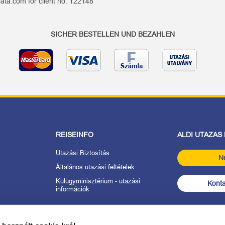
ata.com for client no. 122148
SICHER BESTELLEN UND BEZAHLEN
REISEINFO
ALDI UTAZAS
Utazási Biztosítás
N
Általános utazási feltételek
Külügyminisztérium - utazási
Konta
információk
tkozat