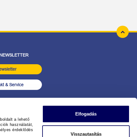
 NEWSLETTER
ewsletter
kt & Service
Elfogadás
oldalt a lehető
ciók használatát,
mélyes érdeklődés
Visszautasítás