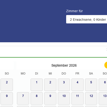
Zimmer für
September
2026
SO
MO
DI
MI
DO
FR
SA
SO
2
1
2
3
4
5
6
9
7
8
9
10
11
12
13