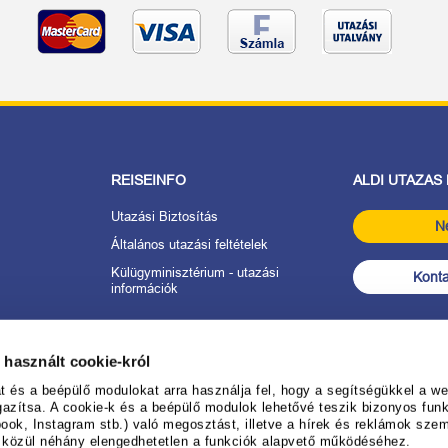
REISEINFO
ALDI UTAZAS
Utazási Biztosítás
N
Általános utazási feltételek
Külügyminisztérium - utazási
Konta
információk
tkozat
 használt cookie-król
anév
és a beépülő modulokat arra használja fel, hogy a segítségükkel a web
gazítsa. A cookie-k és a beépülő modulok lehetővé teszik bizonyos funk
ook, Instagram stb.) való megosztást, illetve a hírek és reklámok sze
 ALDI UTAZÁS-
k közül néhány elengedhetetlen a funkciók alapvető működéséhez.