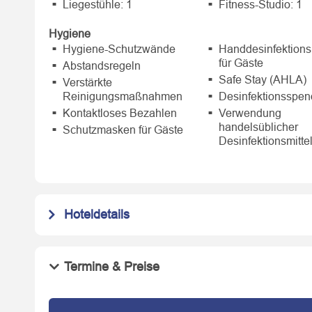
Liegestühle: 1
Fitness-Studio: 1
Hygiene
Hygiene-Schutzwände
Handdesinfektions
für Gäste
Abstandsregeln
Safe Stay (AHLA)
Verstärkte
Reinigungsmaßnahmen
Desinfektionsspen
Kontaktloses Bezahlen
Verwendung
handelsüblicher
Schutzmasken für Gäste
Desinfektionsmitte
Hoteldetails
Termine & Preise