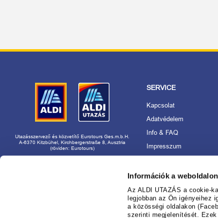
SERVICE
Kapcsolat
Adatvédelem
Info & FAQ
Utazásszervező és közvetítő Eurotours Ges.m.b.H.
A-6370 Kitzbühel, Kirchbergerstraße 8, Ausztria
Impresszum
(röviden: Eurotours)
Akadálymentességi nyila
Rólunk
Információk a weboldalon
Utazásszervező és márk
Az ALDI UTAZÁS a cookie-kat 
használat
legjobban az Ön igényeihez i
a közösségi oldalakon (Faceb
Foglaljon nyugodtan az
szerinti megjelenítését. Eze
nál!