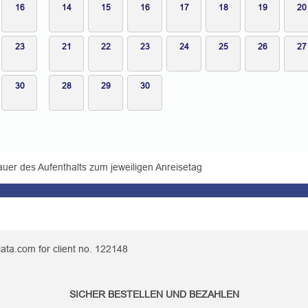
16
14
15
16
17
18
19
20
23
21
22
23
24
25
26
27
30
28
29
30
auer des Aufenthalts zum jeweiligen Anreisetag
ata.com for client no. 122148
SICHER BESTELLEN UND BEZAHLEN