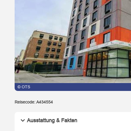
© OTS
© OTS
Reisecode:
A434554
Ausstattung & Fakten