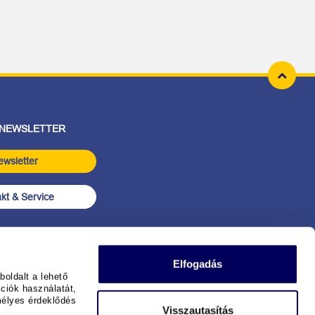
 NEWSLETTER
ewsletter
kt & Service
Elfogadás
oldalt a lehető
ciók használatát,
mélyes érdeklődés
Visszautasítás