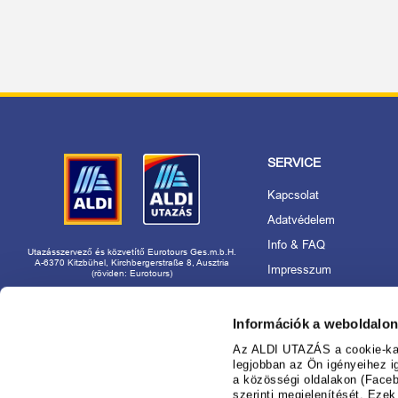
SERVICE
Kapcsolat
Adatvédelem
Info & FAQ
Utazásszervező és közvetítő Eurotours Ges.m.b.H.
A-6370 Kitzbühel, Kirchbergerstraße 8, Ausztria
Impresszum
(röviden: Eurotours)
Akadálymentességi nyila
Rólunk
Információk a weboldalon
Utazásszervező és márk
Az ALDI UTAZÁS a cookie-kat 
használat
legjobban az Ön igényeihez i
a közösségi oldalakon (Faceb
Foglaljon nyugodtan az
szerinti megjelenítését. Eze
nál!