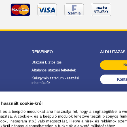
REISEINFO
ALDI UTAZAS
Utazási Biztosítás
N
Általános utazási feltételek
Külügyminisztérium - utazási
Konta
információk
tkozat
 használt cookie-król
anév
és a beépülő modulokat arra használja fel, hogy a segítségükkel a web
gazítsa. A cookie-k és a beépülő modulok lehetővé teszik bizonyos funk
ook, Instagram stb.) való megosztást, illetve a hírek és reklámok sze
 ALDI UTAZÁS-
k közül néhány elengedhetetlen a funkciók alapvető működéséhez.