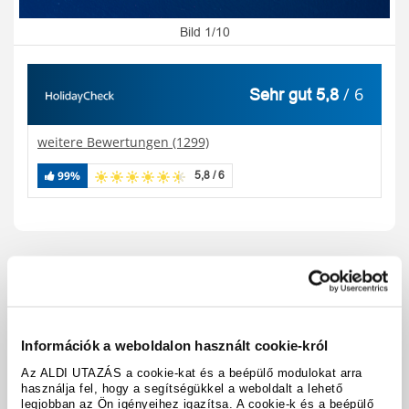
Bild 1/10
/ 6
Sehr gut 5,8
weitere Bewertungen (1299)
99%
5,8 / 6
Reisecode:
A661625
Karte anzeigen
teilen
drucken
Ausstattung & Fakten
Információk a weboldalon használt cookie-król
Az ALDI UTAZÁS a cookie-kat és a beépülő modulokat arra
használja fel, hogy a segítségükkel a weboldalt a lehető
legjobban az Ön igényeihez igazítsa. A cookie-k és a beépülő
Hoteldetails