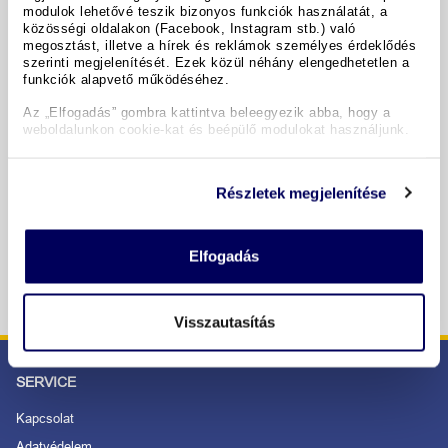
modulok lehetővé teszik bizonyos funkciók használatát, a
közösségi oldalakon (Facebook, Instagram stb.) való
megosztást, illetve a hírek és reklámok személyes érdeklődés
szerinti megjelenítését. Ezek közül néhány elengedhetetlen a
Termine & Preise
funkciók alapvető működéséhez.
Az „Elfogadás” gombra kattintva beleegyezik abba, hogy a
weboldalunkon cookie-kat és beépülő modulokat használjunk.
Copyright GIATA 2004 - 2026. Multilingual, powered by
www.giata.com for client no. 122148
Részletek megjelenítése
SICHER BESTELLEN UND BEZAHLEN
Elfogadás
Visszautasítás
SERVICE
Kapcsolat
Adatvédelem