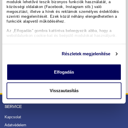
modulok lehetővé teszik bizonyos funkciók használatát, a
közösségi oldalakon (Facebook, Instagram stb.) való
megosztást, illetve a hírek és reklámok személyes érdeklődés
szerinti megjelenítését. Ezek közül néhány elengedhetetlen a
Termine & Preise
funkciók alapvető működéséhez.
Az „Elfogadás” gombra kattintva beleegyezik abba, hogy a
Copyright GIATA 2004 - 2026. Multilingual, powered by
weboldalunkon cookie-kat és beépülő modulokat használjunk.
www.giata.com for client no. 122148
Részletek megjelenítése
SICHER BESTELLEN UND BEZAHLEN
Elfogadás
Visszautasítás
SERVICE
Kapcsolat
Adatvédelem