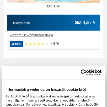
Bild 1/26
/ 6
Gut 4,5
weitere Bewertungen (845)
81%
4,5 / 6
Reisecode:
A3178
Karte anzeigen
teilen
drucken
Ausstattung & Fakten
Információk a weboldalon használt cookie-król
Az ALDI UTAZÁS a cookie-kat és a beépülő modulokat arra
használja fel, hogy a segítségükkel a weboldalt a lehető
Hoteldetails
legjobban az Ön igényeihez igazítsa. A cookie-k és a beépülő