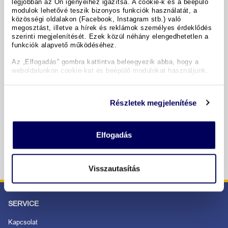
legjobban az Ön igényeihez igazítsa. A cookie-k és a beépülő
Hoteldetails
modulok lehetővé teszik bizonyos funkciók használatát, a
közösségi oldalakon (Facebook, Instagram stb.) való
megosztást, illetve a hírek és reklámok személyes érdeklődés
szerinti megjelenítését. Ezek közül néhány elengedhetetlen a
funkciók alapvető működéséhez.
Termine & Preise
Az „Elfogadás” gombra kattintva beleegyezik abba, hogy a
weboldalunkon cookie-kat és beépülő modulokat használjunk.
Copyright GIATA 2004 - 2026. Multilingual, powered by
www.giata.com for client no. 122148
Részletek megjelenítése
SICHER BESTELLEN UND BEZAHLEN
Elfogadás
Visszautasítás
SERVICE
Kapcsolat