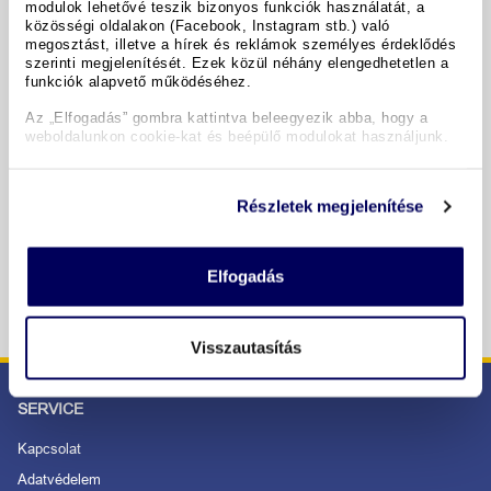
modulok lehetővé teszik bizonyos funkciók használatát, a
közösségi oldalakon (Facebook, Instagram stb.) való
megosztást, illetve a hírek és reklámok személyes érdeklődés
szerinti megjelenítését. Ezek közül néhány elengedhetetlen a
Termine & Preise
funkciók alapvető működéséhez.
Az „Elfogadás” gombra kattintva beleegyezik abba, hogy a
Copyright GIATA 2004 - 2026. Multilingual, powered by
weboldalunkon cookie-kat és beépülő modulokat használjunk.
www.giata.com for client no. 122148
Részletek megjelenítése
SICHER BESTELLEN UND BEZAHLEN
Elfogadás
Visszautasítás
SERVICE
Kapcsolat
Adatvédelem