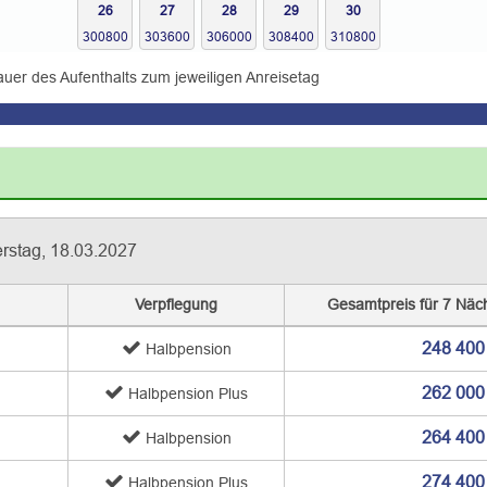
26
27
28
29
30
auer des Aufenthalts zum jeweiligen Anreisetag
stag, 18.03.2027
Verpflegung
Gesamtpreis für 7 Näc
248 400
Halbpension
262 000
Halbpension Plus
264 400
Halbpension
274 400
Halbpension Plus