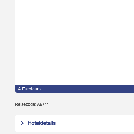
© Eurotours
© Eurotours
Reisecode:
A6711
Hoteldetails