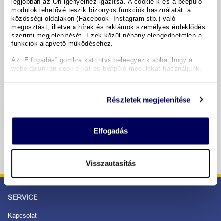
legjobban az Ön igényeihez igazítsa. A cookie-k és a beépülő
Hoteldetails
modulok lehetővé teszik bizonyos funkciók használatát, a
közösségi oldalakon (Facebook, Instagram stb.) való
megosztást, illetve a hírek és reklámok személyes érdeklődés
szerinti megjelenítését. Ezek közül néhány elengedhetetlen a
funkciók alapvető működéséhez.
Termine & Preise
Az „Elfogadás” gombra kattintva beleegyezik abba, hogy a
weboldalunkon cookie-kat és beépülő modulokat használjunk.
Copyright GIATA 2004 - 2026. Multilingual, powered by
www.giata.com for client no. 122148
Részletek megjelenítése
SICHER BESTELLEN UND BEZAHLEN
Elfogadás
Visszautasítás
SERVICE
Kapcsolat