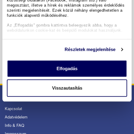
közösségi oldalakon (Facebook, Instagram stb.) való
Termine & Preise
megosztást, illetve a hírek és reklámok személyes érdeklődés
szerinti megjelenítését. Ezek közül néhány elengedhetetlen a
funkciók alapvető működéséhez.
Copyright GIATA 2004 - 2026. Multilingual, powered by
Az „Elfogadás” gombra kattintva beleegyezik abba, hogy a
www.giata.com for client no. 122148
weboldalunkon cookie-kat és beépülő modulokat használjunk.
SICHER BESTELLEN UND BEZAHLEN
Részletek megjelenítése
Elfogadás
Visszautasítás
SERVICE
Kapcsolat
Adatvédelem
Info & FAQ
Impresszum