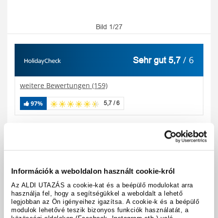
Bild 1/27
/ 6
Sehr gut 5,7
weitere Bewertungen (159)
97%
5,7 / 6
Reisecode:
A32808
Karte anzeigen
teilen
drucken
Információk a weboldalon használt cookie-król
Az ALDI UTAZÁS a cookie-kat és a beépülő modulokat arra
Hoteldetails
használja fel, hogy a segítségükkel a weboldalt a lehető
legjobban az Ön igényeihez igazítsa. A cookie-k és a beépülő
modulok lehetővé teszik bizonyos funkciók használatát, a