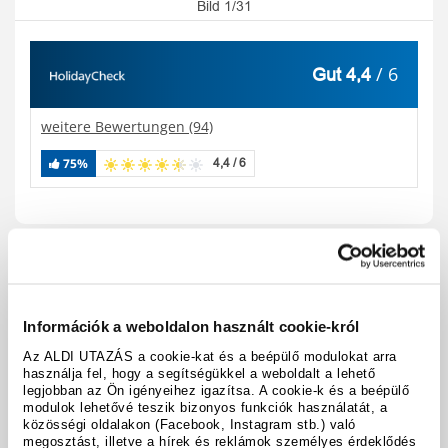
Bild 1/31
/ 6
Gut 4,4
weitere Bewertungen (94)
75%
4,4 / 6
Reisecode:
A610974
Karte anzeigen
teilen
drucken
Információk a weboldalon használt cookie-król
Hoteldetails
Az ALDI UTAZÁS a cookie-kat és a beépülő modulokat arra
használja fel, hogy a segítségükkel a weboldalt a lehető
legjobban az Ön igényeihez igazítsa. A cookie-k és a beépülő
modulok lehetővé teszik bizonyos funkciók használatát, a
Termine & Preise
közösségi oldalakon (Facebook, Instagram stb.) való
megosztást, illetve a hírek és reklámok személyes érdeklődés