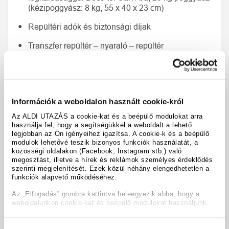
(kézipoggyász: 8 kg, 55 x 40 x 23 cm)
Repültéri adók és biztonsági díjak
Transzfer repültér – nyaraló – repültér
7 éjszaka a nyaralóban A Merula ***sup.
Ágynemű és kéztörlők (heti csere)
Információk a weboldalon használt cookie-król
Kis mennyiségű élelmiszer-ellátmány
Az ALDI UTAZÁS a cookie-kat és a beépülő modulokat arra
használja fel, hogy a segítségükkel a weboldalt a lehető
legjobban az Ön igényeihez igazítsa. A cookie-k és a beépülő
modulok lehetővé teszik bizonyos funkciók használatát, a
Időpontok és árak
közösségi oldalakon (Facebook, Instagram stb.) való
megosztást, illetve a hírek és reklámok személyes érdeklődés
szerinti megjelenítését. Ezek közül néhány elengedhetetlen a
funkciók alapvető működéséhez.
A Merula ***sup. nyaraló
Az „Elfogadás” gombra kattintva beleegyezik abba, hogy a
weboldalunkon cookie-kat és beépülő modulokat használjunk.
Vendégeink véleménye