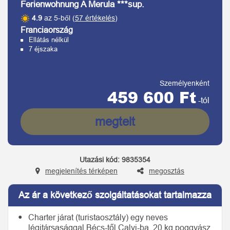
Ferienwohnung A Merula ***sup.
4.9
az 5-ből (
57 értékelés
)
Franciaország
Ellátás nélkül
7 éjszaka
Személyenként
459 600 Ft
-tól
megtelt
Utazási kód:
9835354
megjelenítés térképen
megosztás
Az ár a következő szolgáltatásokat tartalmazza
Charter járat (turistaosztály) egy neves
légitársasággal Bécs-től Calvi-ba, 20 kg poggyász