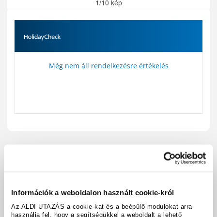
1/10 kép
Még nem áll rendelkezésre értékelés
Utazási kód:
A9111
Térkép megjelenítése
megosztás
nyomtatás
Információk a weboldalon használt cookie-król
Felszereltség és tények
Az ALDI UTAZÁS a cookie-kat és a beépülő modulokat arra
használja fel, hogy a segítségükkel a weboldalt a lehető