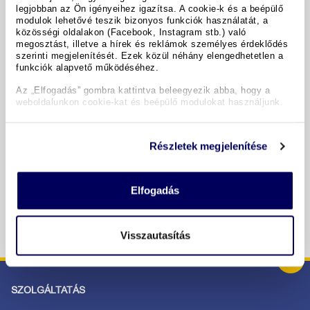
legjobban az Ön igényeihez igazítsa. A cookie-k és a beépülő
modulok lehetővé teszik bizonyos funkciók használatát, a
A hotel részletei
közösségi oldalakon (Facebook, Instagram stb.) való
megosztást, illetve a hírek és reklámok személyes érdeklődés
szerinti megjelenítését. Ezek közül néhány elengedhetetlen a
funkciók alapvető működéséhez.
Időpontok & árak
Az „Elfogadás” gombra kattintva beleegyezik abba, hogy a
weboldalunkon cookie-kat és beépülő modulokat használjunk.
Copyright GIATA 2004 - 2026. Multilingual, powered by
www.giata.com for client no. 122148
Részletek megjelenítése
BIZTONSÁGOS RENDELÉS ÉS FIZETÉS
Elfogadás
Visszautasítás
SZOLGÁLTATÁS