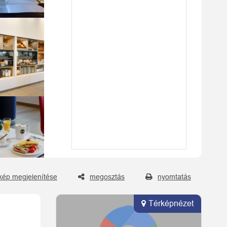
kép megjelenítése
megosztás
nyomtatás
Térképnézet