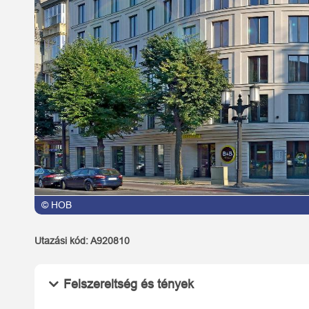
© HOB
Utazási kód:
A920810
Felszereltség és tények