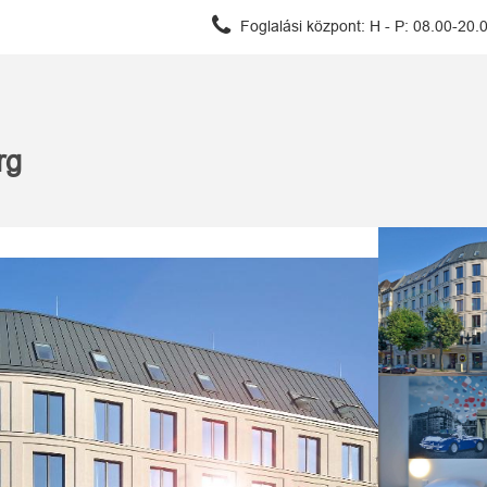
Foglalási központ:
H - P: 08.00-20.
urg