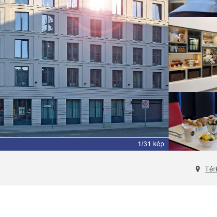
2/31 kép
Tér