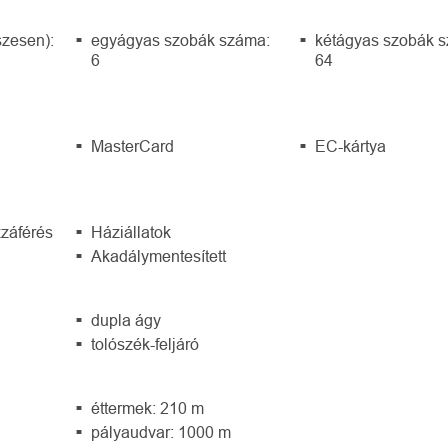
zesen):
egyágyas szobák száma:
kétágyas szobák 
6
64
MasterCard
EC-kártya
záférés
Háziállatok
Akadálymentesített
dupla ágy
tolószék-feljáró
éttermek: 210 m
pályaudvar: 1000 m