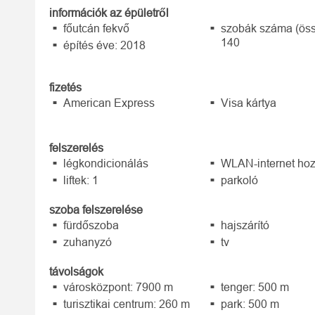
információk az épületről
főutcán fekvő
szobák száma (öss
140
építés éve: 2018
fizetés
American Express
Visa kártya
felszerelés
légkondicionálás
WLAN-internet hoz
liftek: 1
parkoló
szoba felszerelése
fürdőszoba
hajszárító
zuhanyzó
tv
távolságok
városközpont: 7900 m
tenger: 500 m
turisztikai centrum: 260 m
park: 500 m