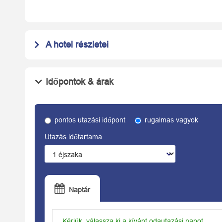
A hotel részletei
Időpontok & árak
pontos utazási időpont
rugalmas vagyok
Utazás időtartama
Naptár
Kérjük, válassza ki a kívánt odautazási napot.