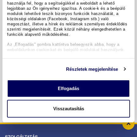
használja fel, hogy a segítségükkel a weboldalt a lehető
legjobban az Ön igényeihez igazítsa. A cookie-k és a beépülő
modulok lehetővé teszik bizonyos funkciók használatát, a
közösségi oldalakon (Facebook, Instagram stb.) való
A hotel részletei
megosztást, illetve a hírek és reklámok személyes érdeklődés
szerinti megjelenítését. Ezek közül néhány elengedhetetlen a
funkciók alapvető működéséhez.
Időpontok & árak
Az „Elfogadás” gombra kattintva beleegyezik abba, hogy a
weboldalunkon cookie-kat és beépülő modulokat használjunk.
Copyright GIATA 2004 - 2026. Multilingual, powered by
www.giata.com for client no. 122148
Részletek megjelenítése
BIZTONSÁGOS RENDELÉS ÉS FIZETÉS
Elfogadás
Visszautasítás