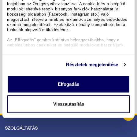
legjobban az Ön igényeihez igazítsa. A cookie-k és a beépülő
modulok lehetővé teszik bizonyos funkciók használatát, a
A hotel részletei
közösségi oldalakon (Facebook, Instagram stb.) való
megosztást, illetve a hírek és reklámok személyes érdeklődés
szerinti megjelenítését. Ezek közül néhány elengedhetetlen a
funkciók alapvető működéséhez.
Időpontok & árak
Az „Elfogadás” gombra kattintva beleegyezik abba, hogy a
weboldalunkon cookie-kat és beépülő modulokat használjunk.
Copyright GIATA 2004 - 2026. Multilingual, powered by
www.giata.com for client no. 122148
Részletek megjelenítése
BIZTONSÁGOS RENDELÉS ÉS FIZETÉS
Elfogadás
Visszautasítás
SZOLGÁLTATÁS