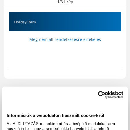
1/31 kép
Még nem áll rendelkezésre értékelés
Utazási kód:
A37325
Térkép megjelenítése
megosztás
nyomtatás
Információk a weboldalon használt cookie-król
Felszereltség és tények
Az ALDI UTAZÁS a cookie-kat és a beépülő modulokat arra
használja fel, hogy a segítségükkel a weboldalt a lehető