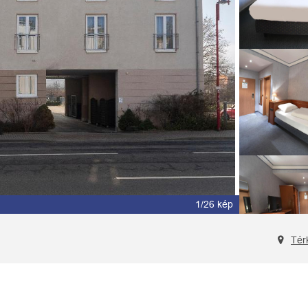
1/26 kép
2/26 kép
Tér