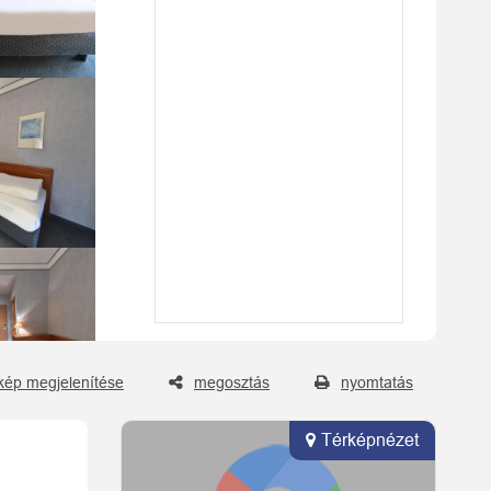
kép megjelenítése
megosztás
nyomtatás
Térképnézet