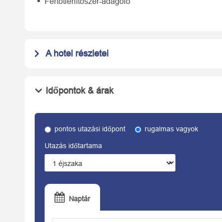
Fertőtlenítőszer-adagoló
A hotel részletei
Időpontok & árak
pontos utazási időpont
rugalmas vagyok
Utazás időtartama
Naptár