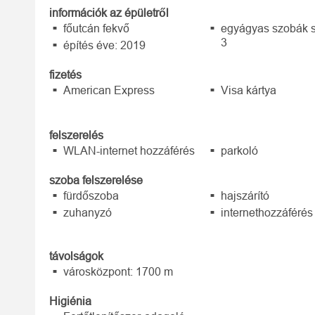
információk az épületről
főutcán fekvő
egyágyas szobák 
3
építés éve: 2019
fizetés
American Express
Visa kártya
felszerelés
WLAN-internet hozzáférés
parkoló
szoba felszerelése
fürdőszoba
hajszárító
zuhanyzó
internethozzáférés
távolságok
városközpont: 1700 m
Higiénia