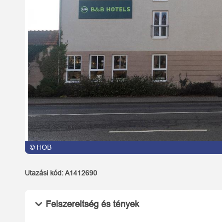
© HOB
© HOB
Utazási kód:
A1412690
Felszereltség és tények