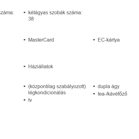
száma:
kétágyas szobák száma:
38
MasterCard
EC-kártya
Háziállatok
(központilag szabályozott)
dupla ágy
légkondicionálás
tea-/kávéfőző
tv