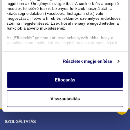
legjobban az Ön igényeihez igazítsa. A cookie-k és a beépülő
modulok lehetővé teszik bizonyos funkciók használatát, a
A hotel részletei
közösségi oldalakon (Facebook, Instagram stb.) való
megosztást, illetve a hírek és reklámok személyes érdeklődés
szerinti megjelenítését. Ezek közül néhány elengedhetetlen a
funkciók alapvető működéséhez.
Időpontok & árak
Az „Elfogadás” gombra kattintva beleegyezik abba, hogy a
weboldalunkon cookie-kat és beépülő modulokat használjunk.
Copyright GIATA 2004 - 2026. Multilingual, powered by
www.giata.com for client no. 122148
Részletek megjelenítése
BIZTONSÁGOS RENDELÉS ÉS FIZETÉS
Elfogadás
Visszautasítás
SZOLGÁLTATÁS