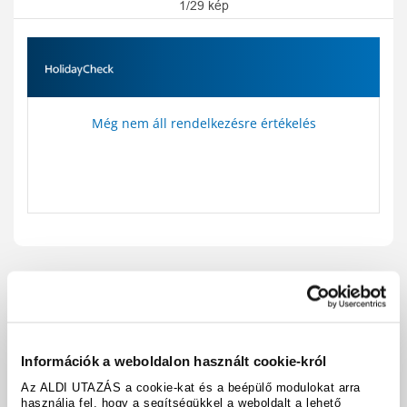
1/29 kép
Még nem áll rendelkezésre értékelés
Utazási kód:
A445863
Térkép megjelenítése
megosztás
nyomtatás
Információk a weboldalon használt cookie-król
Felszereltség és tények
Az ALDI UTAZÁS a cookie-kat és a beépülő modulokat arra
használja fel, hogy a segítségükkel a weboldalt a lehető