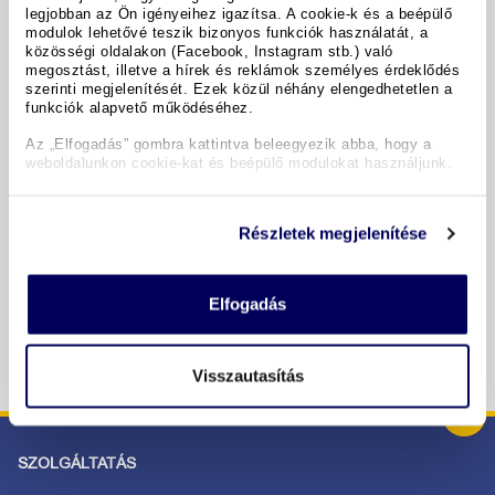
legjobban az Ön igényeihez igazítsa. A cookie-k és a beépülő
modulok lehetővé teszik bizonyos funkciók használatát, a
A hotel részletei
közösségi oldalakon (Facebook, Instagram stb.) való
megosztást, illetve a hírek és reklámok személyes érdeklődés
szerinti megjelenítését. Ezek közül néhány elengedhetetlen a
funkciók alapvető működéséhez.
Időpontok & árak
Az „Elfogadás” gombra kattintva beleegyezik abba, hogy a
weboldalunkon cookie-kat és beépülő modulokat használjunk.
Copyright GIATA 2004 - 2026. Multilingual, powered by
www.giata.com for client no. 122148
Részletek megjelenítése
BIZTONSÁGOS RENDELÉS ÉS FIZETÉS
Elfogadás
Visszautasítás
SZOLGÁLTATÁS