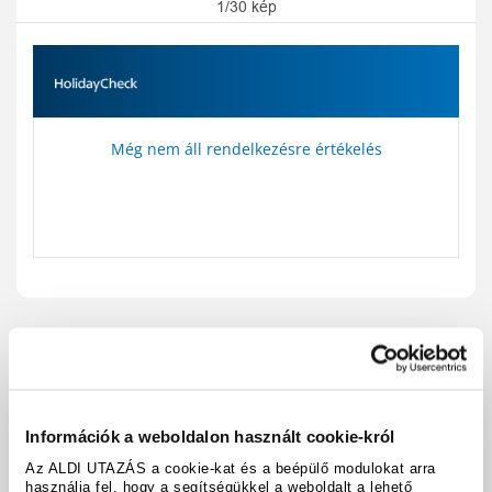
1/30 kép
Még nem áll rendelkezésre értékelés
Utazási kód:
A109039
Térkép megjelenítése
megosztás
nyomtatás
Információk a weboldalon használt cookie-król
Felszereltség és tények
Az ALDI UTAZÁS a cookie-kat és a beépülő modulokat arra
használja fel, hogy a segítségükkel a weboldalt a lehető