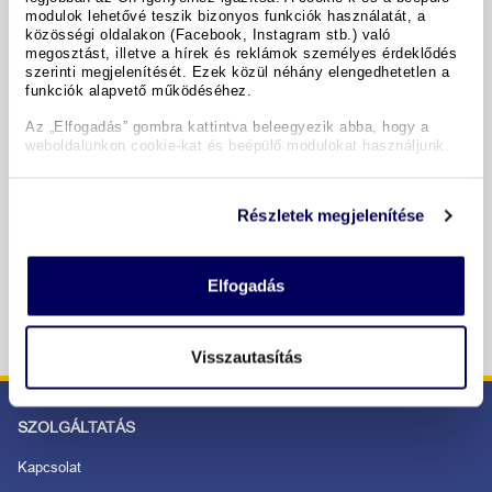
A hotel részletei
modulok lehetővé teszik bizonyos funkciók használatát, a
közösségi oldalakon (Facebook, Instagram stb.) való
megosztást, illetve a hírek és reklámok személyes érdeklődés
szerinti megjelenítését. Ezek közül néhány elengedhetetlen a
Időpontok & árak
funkciók alapvető működéséhez.
Az „Elfogadás” gombra kattintva beleegyezik abba, hogy a
weboldalunkon cookie-kat és beépülő modulokat használjunk.
Copyright GIATA 2004 - 2026. Multilingual, powered by
www.giata.com for client no. 122148
Részletek megjelenítése
BIZTONSÁGOS RENDELÉS ÉS FIZETÉS
Elfogadás
Visszautasítás
SZOLGÁLTATÁS
Kapcsolat