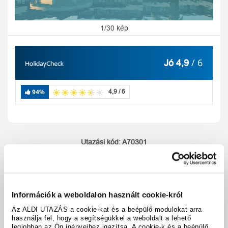
1/30 kép
/ 6
Jó 4,9
94%
4,9 / 6
Utazási kód:
A70301
Térkép megjelenítése
megosztás
nyomtatás
Felszereltség és tények
Információk a weboldalon használt cookie-król
Az ALDI UTAZÁS a cookie-kat és a beépülő modulokat arra
használja fel, hogy a segítségükkel a weboldalt a lehető
legjobban az Ön igényeihez igazítsa. A cookie-k és a beépülő