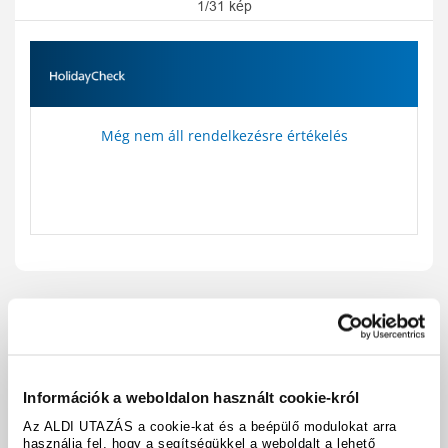
1/31 kép
Még nem áll rendelkezésre értékelés
Utazási kód:
A97486
Térkép megjelenítése
megosztás
nyomtatás
Információk a weboldalon használt cookie-król
Felszereltség és tények
Az ALDI UTAZÁS a cookie-kat és a beépülő modulokat arra
használja fel, hogy a segítségükkel a weboldalt a lehető