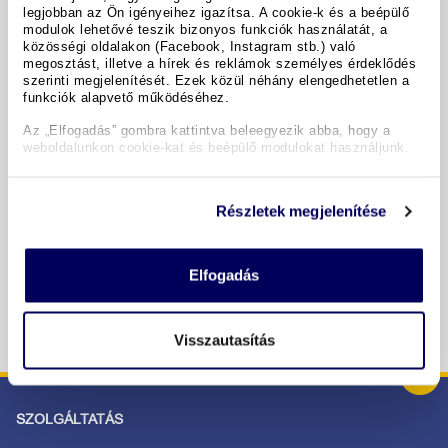
legjobban az Ön igényeihez igazítsa. A cookie-k és a beépülő
modulok lehetővé teszik bizonyos funkciók használatát, a
A hotel részletei
közösségi oldalakon (Facebook, Instagram stb.) való
megosztást, illetve a hírek és reklámok személyes érdeklődés
szerinti megjelenítését. Ezek közül néhány elengedhetetlen a
funkciók alapvető működéséhez.
Időpontok & árak
Az „Elfogadás” gombra kattintva beleegyezik abba, hogy a
weboldalunkon cookie-kat és beépülő modulokat használjunk.
Copyright GIATA 2004 - 2026. Multilingual, powered by
www.giata.com for client no. 122148
Részletek megjelenítése
BIZTONSÁGOS RENDELÉS ÉS FIZETÉS
Elfogadás
Visszautasítás
SZOLGÁLTATÁS