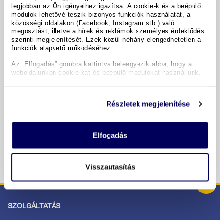
legjobban az Ön igényeihez igazítsa. A cookie-k és a beépülő
modulok lehetővé teszik bizonyos funkciók használatát, a
A hotel részletei
közösségi oldalakon (Facebook, Instagram stb.) való
megosztást, illetve a hírek és reklámok személyes érdeklődés
szerinti megjelenítését. Ezek közül néhány elengedhetetlen a
funkciók alapvető működéséhez.
Időpontok & árak
Az „Elfogadás” gombra kattintva beleegyezik abba, hogy a
weboldalunkon cookie-kat és beépülő modulokat használjunk.
Copyright GIATA 2004 - 2026. Multilingual, powered by
www.giata.com for client no. 122148
Részletek megjelenítése
BIZTONSÁGOS RENDELÉS ÉS FIZETÉS
Elfogadás
Visszautasítás
SZOLGÁLTATÁS