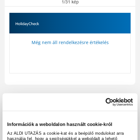
1/31 kép
Még nem áll rendelkezésre értékelés
Utazási kód:
A1086602
Térkép megjelenítése
megosztás
nyomtatás
Információk a weboldalon használt cookie-król
Felszereltség és tények
Az ALDI UTAZÁS a cookie-kat és a beépülő modulokat arra
használja fel, hogy a segítségükkel a weboldalt a lehető