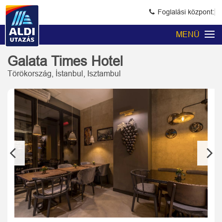
Foglalási központ:
MENÜ
Galata Times Hotel
Törökország, İstanbul, Isztambul
Previous
Next