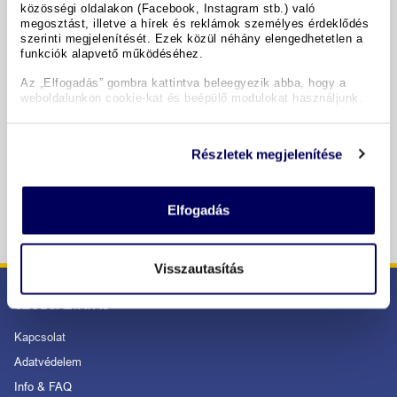
közösségi oldalakon (Facebook, Instagram stb.) való
megosztást, illetve a hírek és reklámok személyes érdeklődés
Időpontok & árak
szerinti megjelenítését. Ezek közül néhány elengedhetetlen a
funkciók alapvető működéséhez.
Az „Elfogadás” gombra kattintva beleegyezik abba, hogy a
Copyright GIATA 2004 - 2026. Multilingual, powered by
www.giata.com for client no. 122148
weboldalunkon cookie-kat és beépülő modulokat használjunk.
Részletek megjelenítése
BIZTONSÁGOS RENDELÉS ÉS FIZETÉS
Elfogadás
Visszautasítás
SZOLGÁLTATÁS
Kapcsolat
Adatvédelem
Info & FAQ