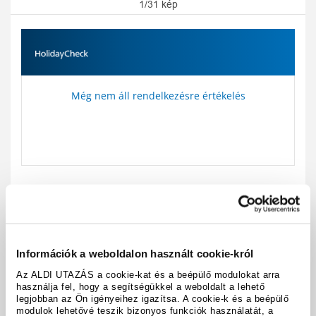
1/31 kép
Még nem áll rendelkezésre értékelés
Utazási kód:
A128096
Térkép megjelenítése
megosztás
nyomtatás
Információk a weboldalon használt cookie-król
Az ALDI UTAZÁS a cookie-kat és a beépülő modulokat arra
használja fel, hogy a segítségükkel a weboldalt a lehető
A hotel részletei
legjobban az Ön igényeihez igazítsa. A cookie-k és a beépülő
modulok lehetővé teszik bizonyos funkciók használatát, a