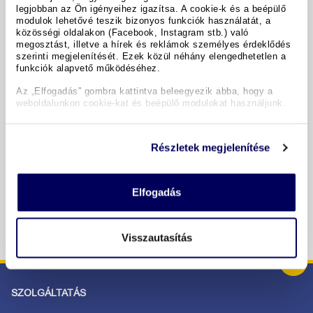
legjobban az Ön igényeihez igazítsa. A cookie-k és a beépülő
modulok lehetővé teszik bizonyos funkciók használatát, a
A hotel részletei
közösségi oldalakon (Facebook, Instagram stb.) való
megosztást, illetve a hírek és reklámok személyes érdeklődés
szerinti megjelenítését. Ezek közül néhány elengedhetetlen a
funkciók alapvető működéséhez.
Időpontok & árak
Az „Elfogadás” gombra kattintva beleegyezik abba, hogy a
weboldalunkon cookie-kat és beépülő modulokat használjunk.
Copyright GIATA 2004 - 2026. Multilingual, powered by
www.giata.com for client no. 122148
Részletek megjelenítése
BIZTONSÁGOS RENDELÉS ÉS FIZETÉS
Elfogadás
Visszautasítás
SZOLGÁLTATÁS