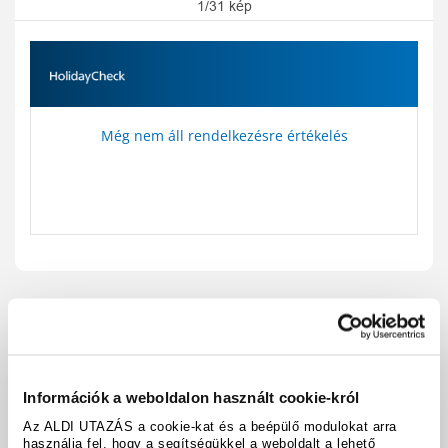
1/31 kép
Még nem áll rendelkezésre értékelés
Utazási kód:
A1368478
Térkép megjelenítése
megosztás
nyomtatás
Információk a weboldalon használt cookie-król
Felszereltség és tények
Az ALDI UTAZÁS a cookie-kat és a beépülő modulokat arra
használja fel, hogy a segítségükkel a weboldalt a lehető