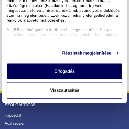
modulok lehetővé teszik bizonyos funkciók használatát, a
közösségi oldalakon (Facebook, Instagram stb.) való
megosztást, illetve a hírek és reklámok személyes érdeklődés
szerinti megjelenítését. Ezek közül néhány elengedhetetlen a
Időpontok & árak
funkciók alapvető működéséhez.
Az „Elfogadás” gombra kattintva beleegyezik abba, hogy a
Copyright GIATA 2004 - 2026. Multilingual, powered by
weboldalunkon cookie-kat és beépülő modulokat használjunk.
www.giata.com for client no. 122148
Részletek megjelenítése
BIZTONSÁGOS RENDELÉS ÉS FIZETÉS
Elfogadás
Visszautasítás
SZOLGÁLTATÁS
Kapcsolat
Adatvédelem