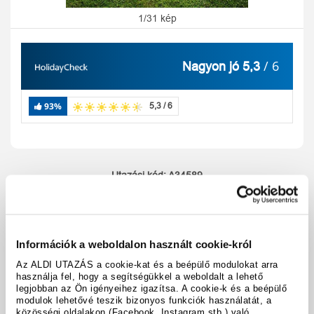
1/31 kép
/ 6
Nagyon jó 5,3
93%
5,3 / 6
Utazási kód:
A34589
Térkép megjelenítése
megosztás
nyomtatás
Információk a weboldalon használt cookie-król
A hotel részletei
Az ALDI UTAZÁS a cookie-kat és a beépülő modulokat arra
használja fel, hogy a segítségükkel a weboldalt a lehető
legjobban az Ön igényeihez igazítsa. A cookie-k és a beépülő
Időpontok & árak
modulok lehetővé teszik bizonyos funkciók használatát, a
közösségi oldalakon (Facebook, Instagram stb.) való