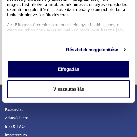
megosztást, illetve a hírek és reklámok személyes érdeklődés
szerinti megjelenítését. Ezek közül néhány elengedhetetlen a
Copyright GIATA 2004 - 2026. Multilingual, powered by
funkciók alapvető működéséhez.
www.giata.com for client no. 122148
Az „Elfogadás” gombra kattintva beleegyezik abba, hogy a
NTAK regisztrációs szám: -
weboldalunkon cookie-kat és beépülő modulokat használjunk.
BIZTONSÁGOS RENDELÉS ÉS FIZETÉS
Részletek megjelenítése
Elfogadás
Visszautasítás
SZOLGÁLTATÁS
Kapcsolat
Adatvédelem
Info & FAQ
Impresszum