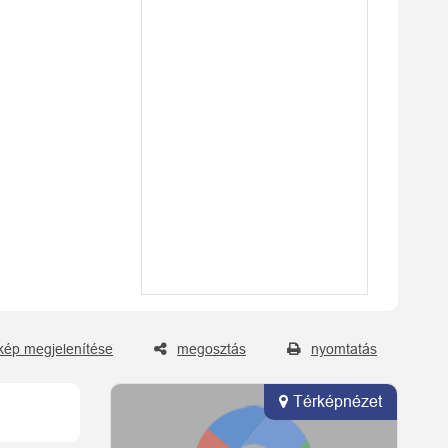
kép megjelenítése
megosztás
nyomtatás
Térképnézet