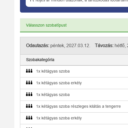
Ft
Teljes ár minden utazónak, a tartózkodás időtartam
Válasszon szobatípust
Odautazás:
péntek, 2027.03.12.
Távozás:
hétfő, 
Szobakategória
1x kétágyas szoba
1x kétágyas szoba erkély
1x kétágyas szoba
1x kétágyas szoba részleges kilátás a tengerre
1x kétágyas szoba erkély