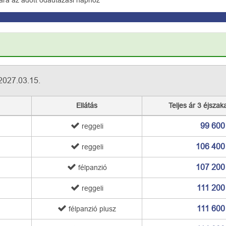
ára az adott odautazási naphoz
2027.03.15.
Ellátás
Teljes ár 3 éjszak
99 600
reggeli
106 400
reggeli
107 200
félpanzió
111 200
reggeli
111 600
félpanzió plusz