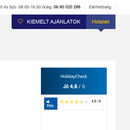
00 és Szo: 08.00-16.00 óráig:
06 80 020 288
Elérhetőség
KIEMELT AJÁNLATOK
Hotelek
/ 6
Jó 4,6
4,6 / 6
75%