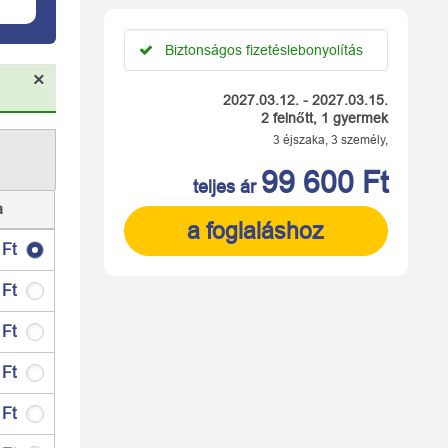
Biztonságos fizetéslebonyolítás
×
2027.03.12. - 2027.03.15.
2 felnőtt, 1 gyermek
3 éjszaka, 3 személy,
99 600 Ft
teljes ár
a
a foglaláshoz
 Ft
 Ft
 Ft
 Ft
 Ft