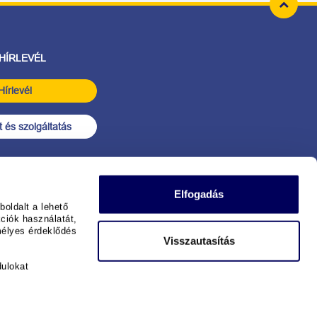
 HÍRLEVÉL
Hírlevél
 és szolgáltatás
Elfogadás
oldalt a lehető
ciók használatát,
mélyes érdeklődés
Visszautasítás
dulokat