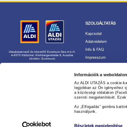
SZOLGÁLTATÁS
Kapcsolat
Adatvédelem
Info & FAQ
Utazásszervező és közvetítő Eurotours Ges.m.b.H.
A-6370 Kitzbühel, Kirchbergerstraße 8, Ausztria
Impresszum
(röviden: Eurotours)
Akadálymentességi nyila
Rólunk
Információk a weboldalon
Utazásszervező és márk
Az ALDI UTAZÁS a cookie-kat 
használat
legjobban az Ön igényeihez i
a közösségi oldalakon (Faceb
Foglaljon nyugodtan az
szerinti megjelenítését. Eze
nál!
Információ az ajánlatok 
Az „Elfogadás” gombra kattin
használjunk.
Cookie-beállítások kezel
Részletek megjelenítése