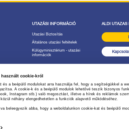
UTAZÁSI INFORMÁCIÓ
ALDI UTAZAS
Utazási Biztosítás
Általános utazási feltételek
Külügyminisztérium - utazási
Kapcsolat
információk
tkozat
 használt cookie-król
anév
és a beépülő modulokat arra használja fel, hogy a segítségükkel a web
gazítsa. A cookie-k és a beépülő modulok lehetővé teszik bizonyos funk
ook, Instagram stb.) való megosztást, illetve a hírek és reklámok sze
 ALDI UTAZÁS-
k közül néhány elengedhetetlen a funkciók alapvető működéséhez.
rendezéséhez
tva beleegyezik abba, hogy a weboldalunkon cookie-kat és beépülő mo
ése