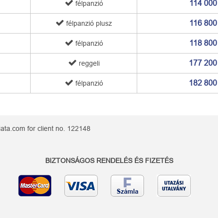
114 000
félpanzió
116 800
félpanzió plusz
118 800
félpanzió
177 200
reggeli
182 800
félpanzió
ata.com for client no. 122148
BIZTONSÁGOS RENDELÉS ÉS FIZETÉS