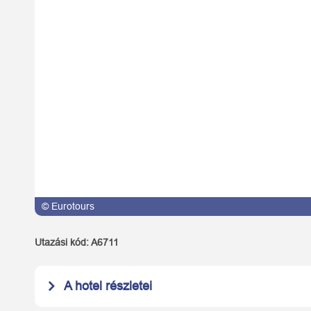
© Eurotours
Utazási kód:
A6711
A hotel részletei