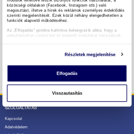
közösségi oldalakon (Facebook, Instagram stb.) való
megosztást, illetve a hírek és reklámok személyes érdeklődés
Időpontok & árak
szerinti megjelenítését. Ezek közül néhány elengedhetetlen a
funkciók alapvető működéséhez.
Az „Elfogadás” gombra kattintva beleegyezik abba, hogy a
Copyright GIATA 2004 - 2026. Multilingual, powered by
weboldalunkon cookie-kat és beépülő modulokat használjunk.
www.giata.com for client no. 122148
Részletek megjelenítése
BIZTONSÁGOS RENDELÉS ÉS FIZETÉS
Elfogadás
Visszautasítás
SZOLGÁLTATÁS
Kapcsolat
Adatvédelem