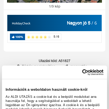
1/9 kép
/ 6
Nagyon jó 5
100%
5 / 6
Utazási kód:
A51827
Térkép megjelenítése
megosztás
nyomtatás
Felszereltség és tények
Információk a weboldalon használt cookie-król
Az ALDI UTAZÁS a cookie-kat és a beépülő modulokat arra
használja fel, hogy a segítségükkel a weboldalt a lehető
A hotel részletei
legjobban az Ön igényeihez igazítsa. A cookie-k és a beépülő
modulok lehetővé teszik bizonyos funkciók használatát, a