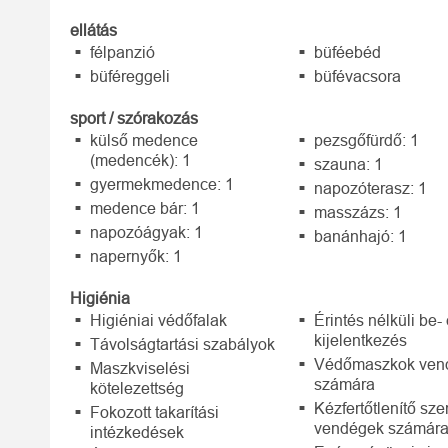
ellátás
félpanzió
büféebéd
büféreggeli
büfévacsora
sport / szórakozás
külső medence
pezsgőfürdő: 1
(medencék): 1
szauna: 1
gyermekmedence: 1
napozóterasz: 1
medence bár: 1
masszázs: 1
napozóágyak: 1
banánhajó: 1
napernyők: 1
Higiénia
Higiéniai védőfalak
Érintés nélküli be-
kijelentkezés
Távolságtartási szabályok
Védőmaszkok ven
Maszkviselési
számára
kötelezettség
Kézfertőtlenítő sze
Fokozott takarítási
vendégek számár
intézkedések