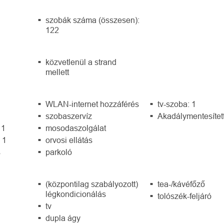
szobák száma (összesen):
122
közvetlenül a strand
mellett
WLAN-internet hozzáférés
tv-szoba: 1
szobaszervíz
Akadálymentesítet
 1
mosodaszolgálat
 1
orvosi ellátás
s
parkoló
(központilag szabályozott)
tea-/kávéfőző
légkondicionálás
tolószék-feljáró
tv
dupla ágy