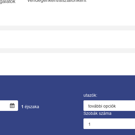
vendégenként/asztalonként
gálatok
utazók:
1
éjszaka
Szobák száma