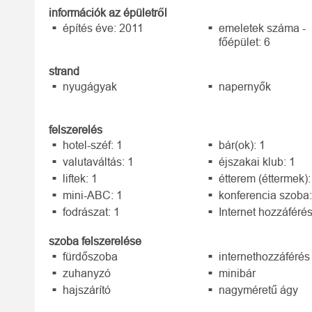
információk az épületről
építés éve: 2011
emeletek száma -
főépület: 6
strand
nyugágyak
napernyők
felszerelés
hotel-széf: 1
bár(ok): 1
valutaváltás: 1
éjszakai klub: 1
liftek: 1
étterem (éttermek):
mini-ABC: 1
konferencia szoba:
fodrászat: 1
Internet hozzáféré
szoba felszerelése
fürdőszoba
internethozzáférés
zuhanyzó
minibár
hajszárító
nagyméretű ágy