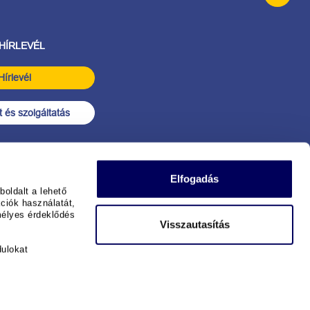
 HÍRLEVÉL
Hírlevél
 és szolgáltatás
Elfogadás
oldalt a lehető
ciók használatát,
mélyes érdeklődés
Visszautasítás
dulokat