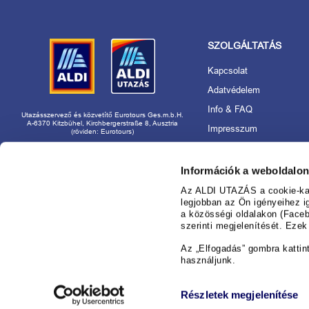
SZOLGÁLTATÁS
Kapcsolat
Adatvédelem
Info & FAQ
Utazásszervező és közvetítő Eurotours Ges.m.b.H.
A-6370 Kitzbühel, Kirchbergerstraße 8, Ausztria
Impresszum
(röviden: Eurotours)
Akadálymentességi nyila
Rólunk
Információk a weboldalon
Utazásszervező és márk
Az ALDI UTAZÁS a cookie-kat 
használat
legjobban az Ön igényeihez i
a közösségi oldalakon (Faceb
Foglaljon nyugodtan az
szerinti megjelenítését. Eze
nál!
Információ az ajánlatok 
Az „Elfogadás” gombra kattin
használjunk.
Cookie-beállítások kezel
Részletek megjelenítése