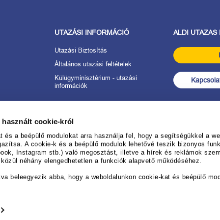
UTAZÁSI INFORMÁCIÓ
ALDI UTAZAS
Utazási Biztosítás
Általános utazási feltételek
Külügyminisztérium - utazási
Kapcsolat
információk
tkozat
 használt cookie-król
anév
és a beépülő modulokat arra használja fel, hogy a segítségükkel a web
gazítsa. A cookie-k és a beépülő modulok lehetővé teszik bizonyos funk
ook, Instagram stb.) való megosztást, illetve a hírek és reklámok sze
 ALDI UTAZÁS-
k közül néhány elengedhetetlen a funkciók alapvető működéséhez.
rendezéséhez
tva beleegyezik abba, hogy a weboldalunkon cookie-kat és beépülő mo
ése