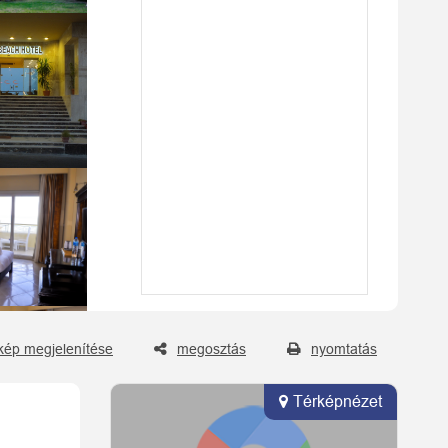
kép megjelenítése
megosztás
nyomtatás
Térképnézet