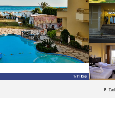
2/11 kép
Tér