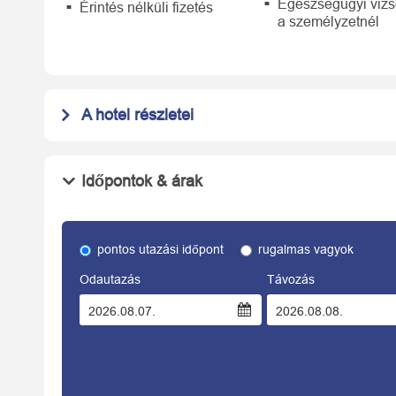
Egészségügyi vizs
Érintés nélküli fizetés
a személyzetnél
A hotel részletei
Időpontok & árak
pontos utazási időpont
rugalmas vagyok
Odautazás
Távozás