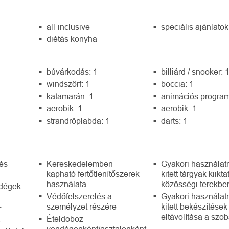
all-inclusive
speciális ajánlatok
diétás konyha
búvárkodás: 1
billiárd / snooker: 
windszörf: 1
boccia: 1
katamarán: 1
animációs program
aerobik: 1
aerobik: 1
strandröplabda: 1
darts: 1
 és
Kereskedelemben
Gyakori használat
kapható fertőtlenítőszerek
kitett tárgyak kiikt
használata
közösségi terekbe
dégek
Védőfelszerelés a
Gyakori használat
személyzet részére
kitett bekészítések
r
eltávolítása a szo
a
Ételdoboz