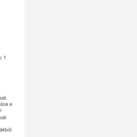
1
: 1
nak
atása a
n
nak
bákból