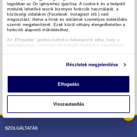
legjobban az Ön igényeihez igazítsa. A cookie-k és a beépülő
modulok lehetővé teszik bizonyos funkciók használatát, a
A hotel részletei
közösségi oldalakon (Facebook, Instagram stb.) való
megosztást, illetve a hírek és reklámok személyes érdeklődés
szerinti megjelenítését. Ezek közül néhány elengedhetetlen a
funkciók alapvető működéséhez.
Időpontok & árak
Az „Elfogadás” gombra kattintva beleegyezik abba, hogy a
weboldalunkon cookie-kat és beépülő modulokat használjunk.
Copyright GIATA 2004 - 2026. Multilingual, powered by
www.giata.com for client no. 122148
Részletek megjelenítése
BIZTONSÁGOS RENDELÉS ÉS FIZETÉS
Elfogadás
Visszautasítás
SZOLGÁLTATÁS