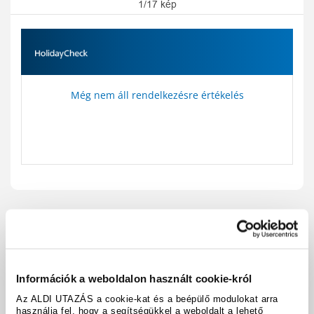
1/17 kép
Még nem áll rendelkezésre értékelés
Utazási kód:
A267332
Térkép megjelenítése
megosztás
nyomtatás
Információk a weboldalon használt cookie-król
Felszereltség és tények
Az ALDI UTAZÁS a cookie-kat és a beépülő modulokat arra
használja fel, hogy a segítségükkel a weboldalt a lehető