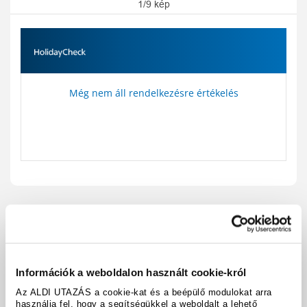
1/9 kép
Még nem áll rendelkezésre értékelés
Utazási kód:
A929735
Térkép megjelenítése
megosztás
nyomtatás
Információk a weboldalon használt cookie-król
Felszereltség és tények
Az ALDI UTAZÁS a cookie-kat és a beépülő modulokat arra
használja fel, hogy a segítségükkel a weboldalt a lehető