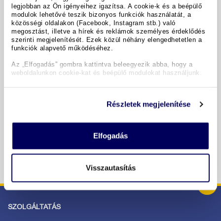
legjobban az Ön igényeihez igazítsa. A cookie-k és a beépülő
modulok lehetővé teszik bizonyos funkciók használatát, a
A hotel részletei
közösségi oldalakon (Facebook, Instagram stb.) való
megosztást, illetve a hírek és reklámok személyes érdeklődés
szerinti megjelenítését. Ezek közül néhány elengedhetetlen a
funkciók alapvető működéséhez.
Időpontok & árak
Az „Elfogadás” gombra kattintva beleegyezik abba, hogy a
weboldalunkon cookie-kat és beépülő modulokat használjunk.
Copyright GIATA 2004 - 2026. Multilingual, powered by
www.giata.com for client no. 122148
Részletek megjelenítése
BIZTONSÁGOS RENDELÉS ÉS FIZETÉS
Elfogadás
Visszautasítás
SZOLGÁLTATÁS