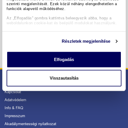
szerinti megjelenítését. Ezek közül néhány elengedhetetlen a
funkciók alapvető működéséhez.
Copyright GIATA 2004 - 2026. Multilingual, powered by
www.giata.com for client no. 122148
Az „Elfogadás” gombra kattintva beleegyezik abba, hogy a
weboldalunkon cookie-kat és beépülő modulokat használjunk.
BIZTONSÁGOS RENDELÉS ÉS FIZETÉS
Részletek megjelenítése
Elfogadás
Visszautasítás
SZOLGÁLTATÁS
Kapcsolat
Adatvédelem
Info & FAQ
Impresszum
Akadálymentességi nyilatkozat