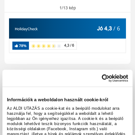
1/13 kép
/ 6
Jó 4,3
78%
4,3 / 6
Utazási kód:
A52846
Térkép megjelenítése
megosztás
nyomtatás
Információk a weboldalon használt cookie-król
A hotel részletei
Az ALDI UTAZÁS a cookie-kat és a beépülő modulokat arra
használja fel, hogy a segítségükkel a weboldalt a lehető
legjobban az Ön igényeihez igazítsa. A cookie-k és a beépülő
modulok lehetővé teszik bizonyos funkciók használatát, a
Időpontok & árak
közösségi oldalakon (Facebook, Instagram stb.) való
megosztást, illetve a hírek és reklámok személyes érdeklődés