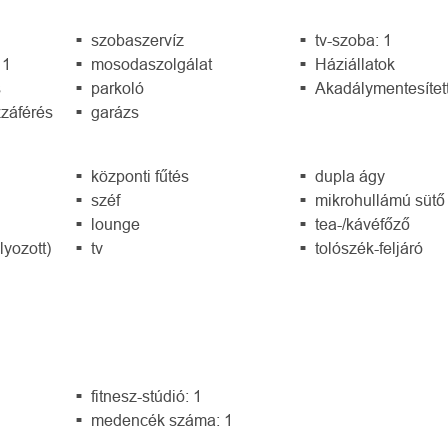
szobaszervíz
tv-szoba: 1
 1
mosodaszolgálat
Háziállatok
s
parkoló
Akadálymentesítet
záférés
garázs
központi fűtés
dupla ágy
széf
mikrohullámú sütő
lounge
tea-/kávéfőző
lyozott)
tv
tolószék-feljáró
fitnesz-stúdió: 1
medencék száma: 1