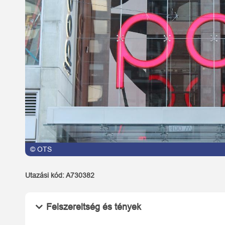
© OTS
© OTS
Utazási kód:
A730382
Felszereltség és tények