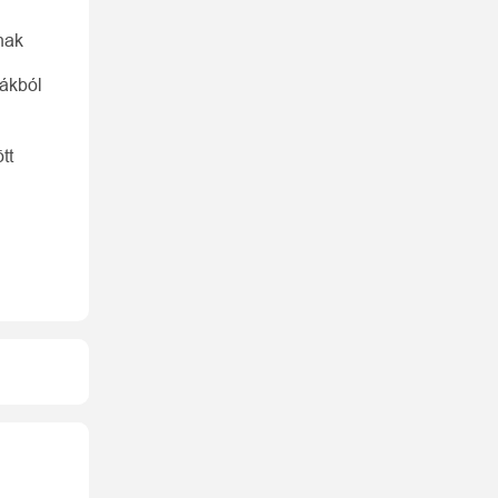
nak
bákból
tt