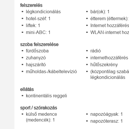
felszerelés
légkondicionálás
bár(ok): 1
hotel-széf: 1
étterem (éttermek):
liftek: 1
Internet hozzáféré
mini-ABC: 1
WLAN-internet hoz
szoba felszerelése
fürdőszoba
rádió
zuhanyzó
internethozzáférés
hajszárító
hűtőszekrény
műholdas-/kábeltelevízió
(központilag szabá
légkondicionálás
ellátás
kontinentális reggeli
sport / szórakozás
külső medence
napozóágyak: 1
(medencék): 1
napozóterasz: 1