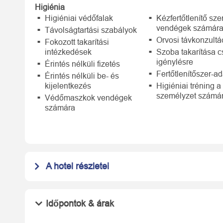
Higiénia
Higiéniai védőfalak
Kézfertőtlenítő sze
vendégek számár
Távolságtartási szabályok
Orvosi távkonzultá
Fokozott takarítási
intézkedések
Szoba takarítása 
igénylésre
Érintés nélküli fizetés
Fertőtlenítőszer-a
Érintés nélküli be- és
kijelentkezés
Higiéniai tréning a
személyzet számá
Védőmaszkok vendégek
számára
A hotel részletei
Időpontok & árak