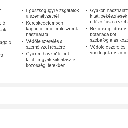
r
Egészségügyi vizsgálatok
Gyakori használat
a
a személyzetnél
kitett bekészítések
eltávolítása a szo
ció
Kereskedelemben
kapható fertőtlenítőszerek
Biztonsági idősáv
csak
használata
betartása két
szobafoglalás közö
Védőfelszerelés a
dagoló
személyzet részére
Védőfeleszerelés
vendégek részére
Gyakori használatnak
ra
kitett tárgyak kiiktatása a
közösségi terekben