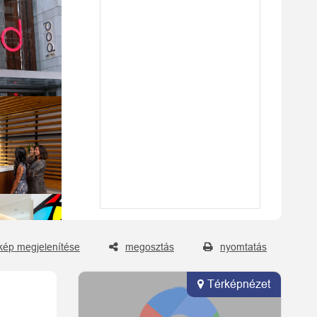
kép megjelenítése
megosztás
nyomtatás
Térképnézet