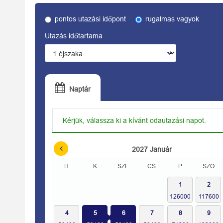
pontos utazási időpont
rugalmas vagyok
Utazás időtartama
Naptár
Kérjük, válassza ki a kívánt odautazási napot.
2027
Január
H
K
SZE
CS
P
SZO
1
2
4
5
6
7
8
9