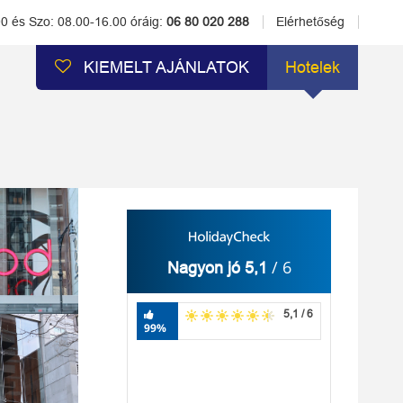
00 és Szo: 08.00-16.00 óráig:
06 80 020 288
Elérhetőség
KIEMELT AJÁNLATOK
Hotelek
/ 6
Nagyon jó 5,1
5,1 / 6
99%