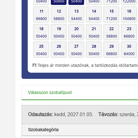
11
12
13
14
15
16
18
19
20
21
22
23
25
26
27
28
29
30
Ft
Teljes ár minden utazónak, a tartózkodás időtartam
Válasszon szobatípust
Odautazás:
kedd, 2027.01.05.
Távozás:
szerda, 
Szobakategória