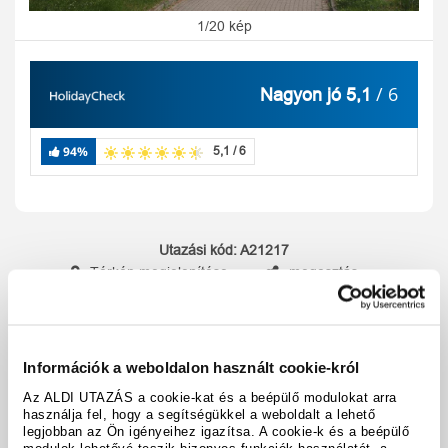
1/20 kép
/ 6
Nagyon jó 5,1
94%
5,1 / 6
Utazási kód:
A21217
Térkép megjelenítése
megosztás
nyomtatás
Felszereltség és tények
Információk a weboldalon használt cookie-król
Az ALDI UTAZÁS a cookie-kat és a beépülő modulokat arra
használja fel, hogy a segítségükkel a weboldalt a lehető
A hotel részletei
legjobban az Ön igényeihez igazítsa. A cookie-k és a beépülő
modulok lehetővé teszik bizonyos funkciók használatát, a