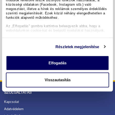
közösségi oldalakon (Facebook, Instagram stb.) való
megosztást, illetve a hírek és reklámok személyes érdeklődés
Időpontok & árak
szerinti megjelenítését. Ezek közül néhány elengedhetetlen a
funkciók alapvető működéséhez.
Az „Elfogadás” gombra kattintva beleegyezik abba, hogy a
Copyright GIATA 2004 - 2026. Multilingual, powered by
weboldalunkon cookie-kat és beépülő modulokat használjunk.
www.giata.com for client no. 122148
Részletek megjelenítése
BIZTONSÁGOS RENDELÉS ÉS FIZETÉS
Elfogadás
Visszautasítás
SZOLGÁLTATÁS
Kapcsolat
Adatvédelem