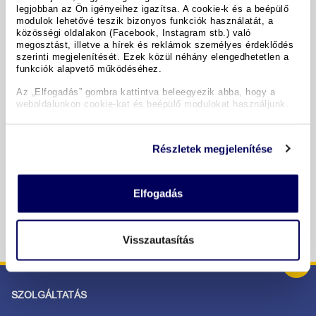
legjobban az Ön igényeihez igazítsa. A cookie-k és a beépülő
modulok lehetővé teszik bizonyos funkciók használatát, a
A hotel részletei
közösségi oldalakon (Facebook, Instagram stb.) való
megosztást, illetve a hírek és reklámok személyes érdeklődés
szerinti megjelenítését. Ezek közül néhány elengedhetetlen a
funkciók alapvető működéséhez.
Időpontok & árak
Az „Elfogadás” gombra kattintva beleegyezik abba, hogy a
weboldalunkon cookie-kat és beépülő modulokat használjunk.
Copyright GIATA 2004 - 2026. Multilingual, powered by
www.giata.com for client no. 122148
Részletek megjelenítése
BIZTONSÁGOS RENDELÉS ÉS FIZETÉS
Elfogadás
Visszautasítás
SZOLGÁLTATÁS