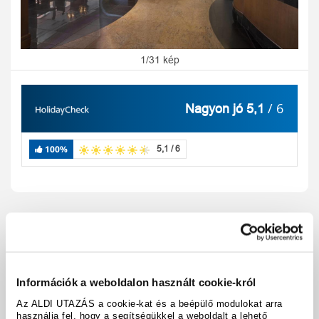
1/31 kép
/ 6
Nagyon jó 5,1
100%
5,1 / 6
Utazási kód:
A92931
Térkép megjelenítése
megosztás
nyomtatás
Információk a weboldalon használt cookie-król
Felszereltség és tények
Az ALDI UTAZÁS a cookie-kat és a beépülő modulokat arra
használja fel, hogy a segítségükkel a weboldalt a lehető