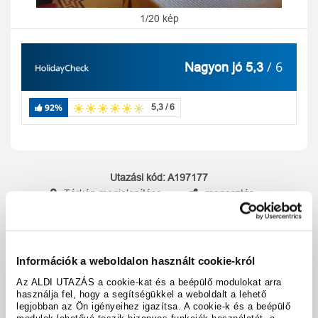
1/20 kép
/ 6
Nagyon jó 5,3
92%
5,3 / 6
Utazási kód:
A197177
Térkép megjelenítése
megosztás
nyomtatás
Felszereltség és tények
Információk a weboldalon használt cookie-król
Az ALDI UTAZÁS a cookie-kat és a beépülő modulokat arra
használja fel, hogy a segítségükkel a weboldalt a lehető
A hotel részletei
legjobban az Ön igényeihez igazítsa. A cookie-k és a beépülő
modulok lehetővé teszik bizonyos funkciók használatát, a