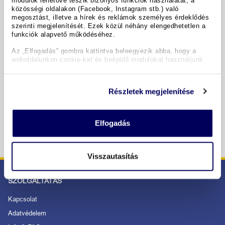
közösségi oldalakon (Facebook, Instagram stb.) való
megosztást, illetve a hírek és reklámok személyes érdeklődés
Időpontok & árak
szerinti megjelenítését. Ezek közül néhány elengedhetetlen a
funkciók alapvető működéséhez.
Az „Elfogadás” gombra kattintva beleegyezik abba, hogy a
Copyright GIATA 2004 - 2026. Multilingual, powered by
weboldalunkon cookie-kat és beépülő modulokat használjunk.
www.giata.com for client no. 122148
Részletek megjelenítése
BIZTONSÁGOS RENDELÉS ÉS FIZETÉS
Elfogadás
Visszautasítás
SZOLGÁLTATÁS
Kapcsolat
Adatvédelem