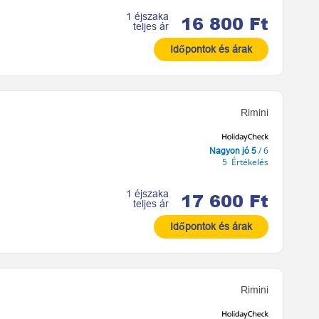
1 éjszaka
16 800 Ft
teljes ár
Időpontok és árak
Rimini
/ 6
Nagyon jó 5
5 Értékelés
1 éjszaka
17 600 Ft
teljes ár
Időpontok és árak
Rimini