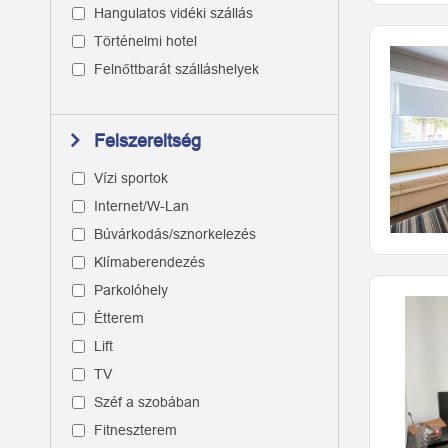
Hangulatos vidéki szállás
Történelmi hotel
Felnőttbarát szálláshelyek
Felszereltség
Vízi sportok
Internet/W-Lan
Búvárkodás/sznorkelezés
Klímaberendezés
Parkolóhely
Étterem
Lift
TV
Széf a szobában
Fitneszterem