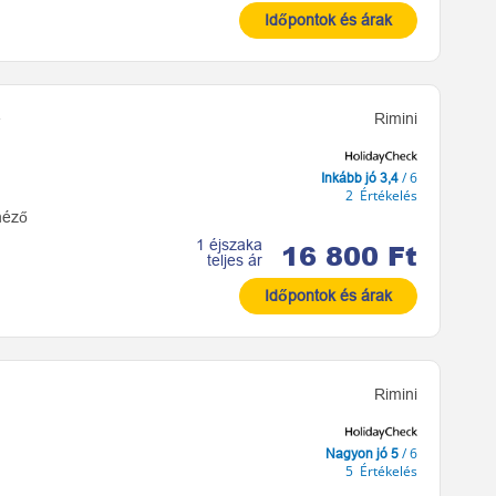
Időpontok és árak
Rimini
/ 6
Inkább jó 3,4
2 Értékelés
néző
1 éjszaka
16 800 Ft
teljes ár
Időpontok és árak
Rimini
/ 6
Nagyon jó 5
5 Értékelés