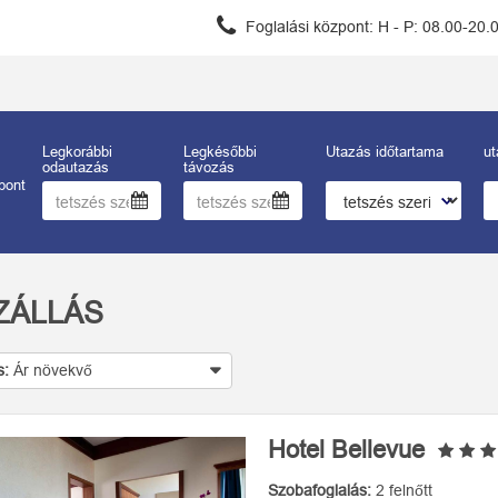
Foglalási központ:
H - P: 08.00-20.
Legkorábbi
Legkésőbbi
Utazás időtartama
ut
odautazás
távozás
pont
ZÁLLÁS
s:
Ár növekvő
Hotel Bellevue
Szobafoglalás:
2 felnőtt