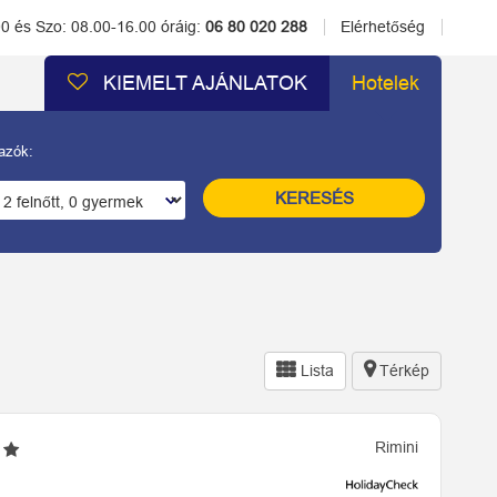
00 és Szo: 08.00-16.00 óráig:
06 80 020 288
Elérhetőség
KIEMELT AJÁNLATOK
Hotelek
azók:
KERESÉS
Lista
Térkép
Rimini