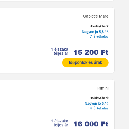
Gabicce Mare
/ 6
Nagyon jó 5,6
7 Értékelés
1 éjszaka
15 200 Ft
teljes ár
Időpontok és árak
Rimini
/ 6
Nagyon jó 5
14 Értékelés
1 éjszaka
16 000 Ft
teljes ár