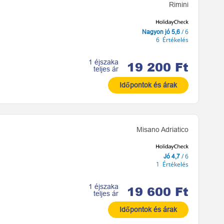
Rimini
/ 6
Nagyon jó 5,6
6 Értékelés
1 éjszaka
19 200 Ft
teljes ár
Időpontok és árak
Misano Adriatico
/ 6
Jó 4,7
1 Értékelés
1 éjszaka
19 600 Ft
teljes ár
Időpontok és árak