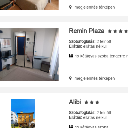
megjelenítés térképen
Remin Plaza
Szobafoglalás:
2 felnőtt
Ellátás:
ellátás nélkül
1x kétágyas szoba tengerre 
megjelenítés térképen
Alibi
Szobafoglalás:
2 felnőtt
Ellátás:
ellátás nélkül
1x kétágyas szoba