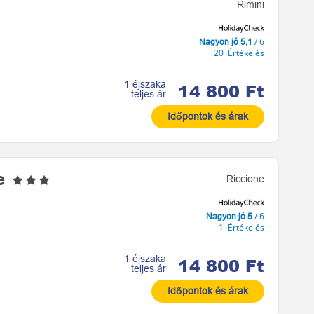
Rimini
/ 6
Nagyon jó 5,1
20 Értékelés
1 éjszaka
14 800 Ft
teljes ár
Időpontok és árak
ne
Riccione
/ 6
Nagyon jó 5
1 Értékelés
1 éjszaka
14 800 Ft
teljes ár
Időpontok és árak