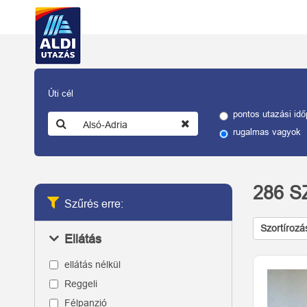
Úti cél
pontos utazási idő
rugalmas vagyok
286
S
Szűrés erre:
Szortírozá
Ellátás
ellátás nélkül
Reggeli
Félpanzió