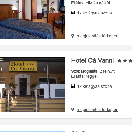
Ellátás:
ellátás nélkül
1x kétágyas szoba
megjelenítés térképen
Hotel Cà Vanni
Szobafoglalás:
2 felnőtt
Ellátás:
reggeli
1x kétágyas szoba
megjelenítés térképen