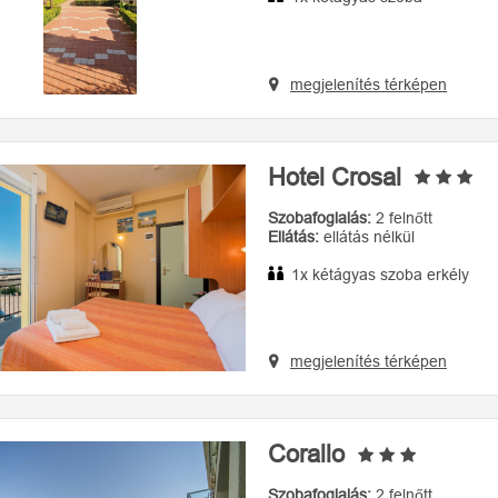
megjelenítés térképen
Hotel Crosal
Szobafoglalás:
2 felnőtt
Ellátás:
ellátás nélkül
1x kétágyas szoba erkély
megjelenítés térképen
Corallo
Szobafoglalás:
2 felnőtt