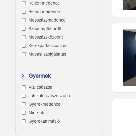
Kültéri medence
Beltéri medence
Masszázsmedence
Szauna/gőzfürdő
Masszázsközpont
Kerékpárkölcsönzés
Mosási szolgáltatás
Gyermek
Vízi csúszda
Játszótér/játszószoba
Gyerekmedence
Miniklub
Gyerekanimáció