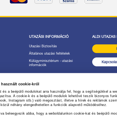
UTAZÁSI INFORMÁCIÓ
ALDI UTAZAS
Utazási Biztosítás
Általános utazási feltételek
Külügyminisztérium - utazási
Kapcsolat
információk
tkozat
 használt cookie-król
anév
és a beépülő modulokat arra használja fel, hogy a segítségükkel a web
gazítsa. A cookie-k és a beépülő modulok lehetővé teszik bizonyos funk
ook, Instagram stb.) való megosztást, illetve a hírek és reklámok sze
 ALDI UTAZÁS-
k közül néhány elengedhetetlen a funkciók alapvető működéséhez.
rendezéséhez
tva beleegyezik abba, hogy a weboldalunkon cookie-kat és beépülő mo