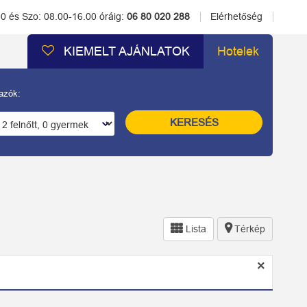
00 és Szo: 08.00-16.00 óráig:
06 80 020 288
Elérhetőség
KIEMELT AJÁNLATOK
Hotelek
azók:
KERESÉS
Lista
Térkép
×
bezárá