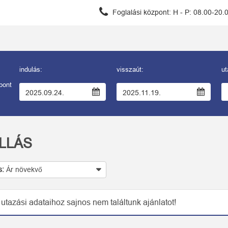
Foglalási központ:
H - P: 08.00-20.
indulás:
visszaút:
ut
pont
LLÁS
s:
Ár növekvő
 utazási adataihoz sajnos nem találtunk ajánlatot!