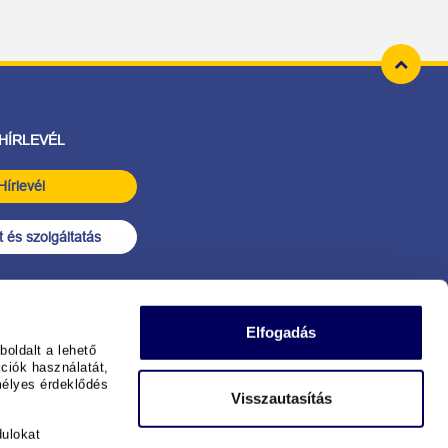
 HÍRLEVÉL
Hírlevél
 és szolgáltatás
Elfogadás
oldalt a lehető
ciók használatát,
mélyes érdeklődés
Visszautasítás
dulokat