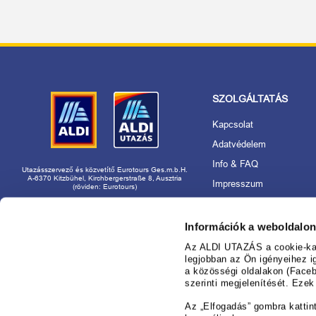
SZOLGÁLTATÁS
Kapcsolat
Adatvédelem
Info & FAQ
Utazásszervező és közvetítő Eurotours Ges.m.b.H.
A-6370 Kitzbühel, Kirchbergerstraße 8, Ausztria
Impresszum
(röviden: Eurotours)
Akadálymentességi nyila
Rólunk
Információk a weboldalon
Utazásszervező és márk
Az ALDI UTAZÁS a cookie-kat 
használat
legjobban az Ön igényeihez i
a közösségi oldalakon (Faceb
Foglaljon nyugodtan az
szerinti megjelenítését. Eze
nál!
Információ az ajánlatok 
Az „Elfogadás” gombra kattin