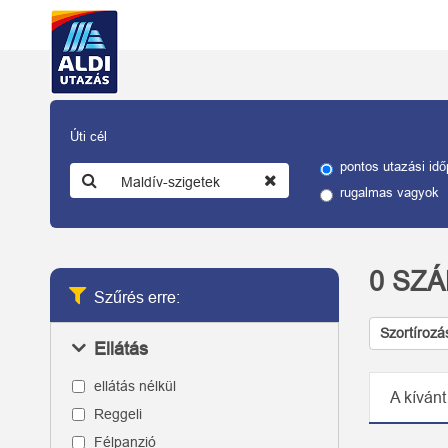
Úti cél
pontos utazási idő
rugalmas vagyok
0
SZÁ
Szűrés erre:
Szortírozá
Ellátás
ellátás nélkül
A kívánt
Reggeli
Félpanzió