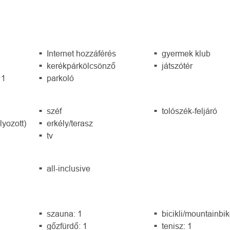
Internet hozzáférés
gyermek klub
kerékpárkölcsönző
játszótér
 1
parkoló
széf
tolószék-feljáró
lyozott)
erkély/terasz
tv
all-inclusive
szauna: 1
bicikli/mountainbik
gőzfürdő: 1
tenisz: 1