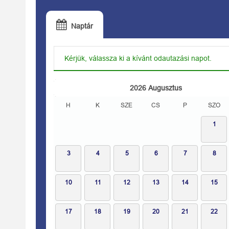
Naptár
Kérjük, válassza ki a kívánt odautazási napot.
2026
Augusztus
H
K
SZE
CS
P
SZO
1
3
4
5
6
7
8
10
11
12
13
14
15
17
18
19
20
21
22