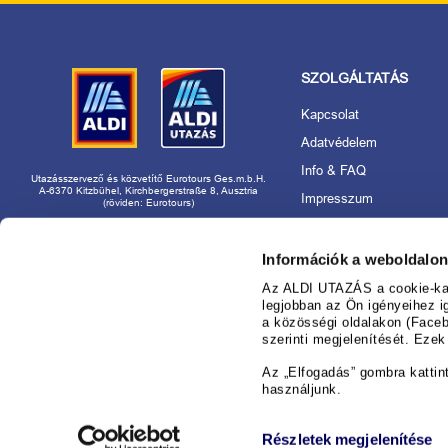
SZOLGÁLTATÁS
Kapcsolat
Adatvédelem
Info & FAQ
Utazásszervező és közvetítő Eurotours Ges.m.b.H.
A-6370 Kitzbühel, Kirchbergerstraße 8, Ausztria
Impresszum
(röviden: Eurotours)
Akadálymentességi nyila
Rólunk
Információk a weboldalon
Utazásszervező és márk
Az ALDI UTAZÁS a cookie-kat 
használat
legjobban az Ön igényeihez i
a közösségi oldalakon (Faceb
Foglaljon nyugodtan az
szerinti megjelenítését. Eze
nál!
Információ az ajánlatok 
Az „Elfogadás” gombra kattin
használjunk.
Cookie-beállítások kezel
Részletek megjelenítése