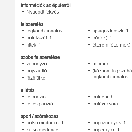
információk az épületről
Nyugodt fekvés
felszerelés
légkondicionálás
újságos kioszk: 1
hotel-széf: 1
bár(ok): 1
liftek: 1
étterem (éttermek):
szoba felszerelése
zuhanyzó
minibár
hajszárító
(központilag szabá
légkondicionálás
főzőfülke
ellátás
félpanzió
büféebéd
teljes panzió
büfévacsora
sport / szórakozás
belső medence: 1
napozóágyak: 1
külső medence
napernyők: 1