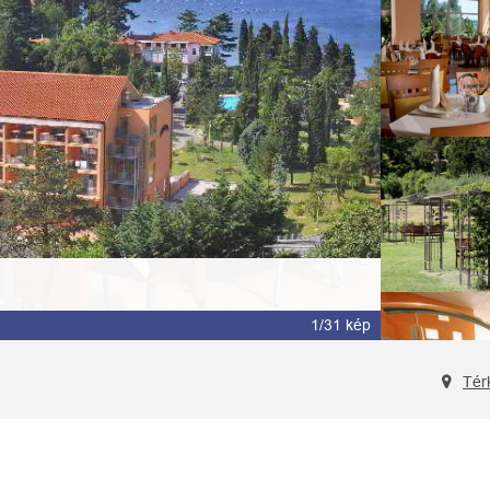
2/31 kép
Tér