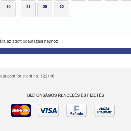
30
28
29
30
ára az adott odautazási naphoz
ata.com for client no. 122148
BIZTONSÁGOS RENDELÉS ÉS FIZETÉS