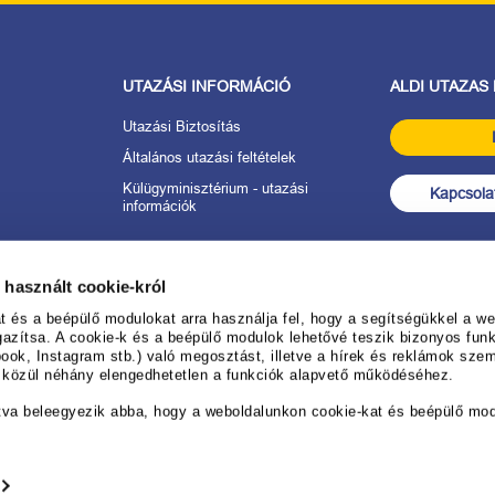
UTAZÁSI INFORMÁCIÓ
ALDI UTAZAS
Utazási Biztosítás
Általános utazási feltételek
Külügyminisztérium - utazási
Kapcsolat
információk
tkozat
 használt cookie-król
anév
és a beépülő modulokat arra használja fel, hogy a segítségükkel a web
gazítsa. A cookie-k és a beépülő modulok lehetővé teszik bizonyos funk
ook, Instagram stb.) való megosztást, illetve a hírek és reklámok sze
 ALDI UTAZÁS-
k közül néhány elengedhetetlen a funkciók alapvető működéséhez.
rendezéséhez
tva beleegyezik abba, hogy a weboldalunkon cookie-kat és beépülő mo
ése