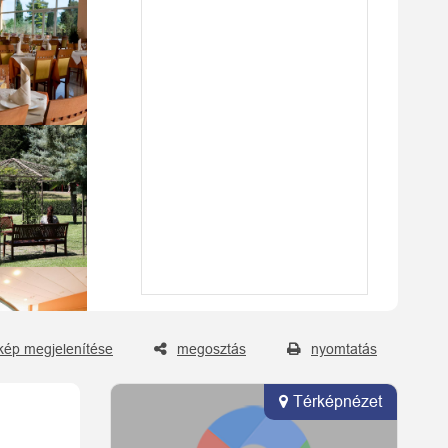
kép megjelenítése
megosztás
nyomtatás
Térképnézet