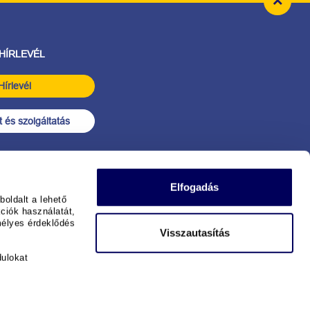
 HÍRLEVÉL
Hírlevél
 és szolgáltatás
Elfogadás
oldalt a lehető
ciók használatát,
mélyes érdeklődés
Visszautasítás
dulokat