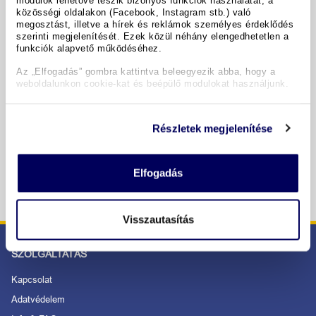
közösségi oldalakon (Facebook, Instagram stb.) való
megosztást, illetve a hírek és reklámok személyes érdeklődés
Időpontok & árak
szerinti megjelenítését. Ezek közül néhány elengedhetetlen a
funkciók alapvető működéséhez.
Az „Elfogadás” gombra kattintva beleegyezik abba, hogy a
Copyright GIATA 2004 - 2026. Multilingual, powered by
weboldalunkon cookie-kat és beépülő modulokat használjunk.
www.giata.com for client no. 122148
Részletek megjelenítése
BIZTONSÁGOS RENDELÉS ÉS FIZETÉS
Elfogadás
Visszautasítás
SZOLGÁLTATÁS
Kapcsolat
Adatvédelem