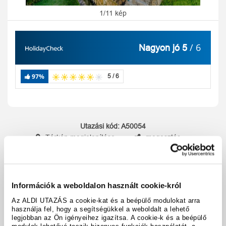
1/11 kép
/ 6
Nagyon jó 5
97%
5 / 6
Utazási kód:
A50054
Térkép megjelenítése
megosztás
nyomtatás
Felszereltség és tények
Információk a weboldalon használt cookie-król
Az ALDI UTAZÁS a cookie-kat és a beépülő modulokat arra
használja fel, hogy a segítségükkel a weboldalt a lehető
A hotel részletei
legjobban az Ön igényeihez igazítsa. A cookie-k és a beépülő
modulok lehetővé teszik bizonyos funkciók használatát, a