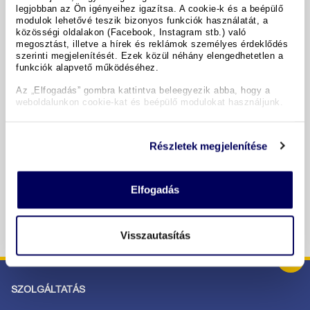
legjobban az Ön igényeihez igazítsa. A cookie-k és a beépülő
modulok lehetővé teszik bizonyos funkciók használatát, a
A hotel részletei
közösségi oldalakon (Facebook, Instagram stb.) való
megosztást, illetve a hírek és reklámok személyes érdeklődés
szerinti megjelenítését. Ezek közül néhány elengedhetetlen a
funkciók alapvető működéséhez.
Időpontok & árak
Az „Elfogadás” gombra kattintva beleegyezik abba, hogy a
weboldalunkon cookie-kat és beépülő modulokat használjunk.
Copyright GIATA 2004 - 2026. Multilingual, powered by
www.giata.com for client no. 122148
Részletek megjelenítése
BIZTONSÁGOS RENDELÉS ÉS FIZETÉS
Elfogadás
Visszautasítás
SZOLGÁLTATÁS