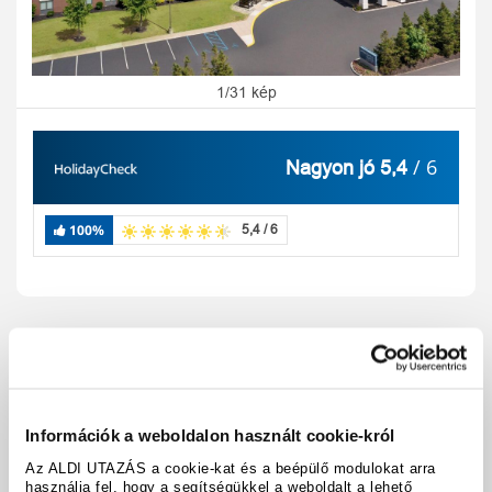
1/31 kép
/ 6
Nagyon jó 5,4
100%
5,4 / 6
Utazási kód:
A121025
Térkép megjelenítése
megosztás
nyomtatás
Információk a weboldalon használt cookie-król
Felszereltség és tények
Az ALDI UTAZÁS a cookie-kat és a beépülő modulokat arra
használja fel, hogy a segítségükkel a weboldalt a lehető