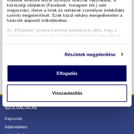
közösségi oldalakon (Facebook, Instagram stb.) való
megosztást, illetve a hírek és reklámok személyes érdeklődés
Időpontok & árak
szerinti megjelenítését. Ezek közül néhány elengedhetetlen a
funkciók alapvető működéséhez.
Az „Elfogadás” gombra kattintva beleegyezik abba, hogy a
Copyright GIATA 2004 - 2026. Multilingual, powered by
weboldalunkon cookie-kat és beépülő modulokat használjunk.
www.giata.com for client no. 122148
Részletek megjelenítése
BIZTONSÁGOS RENDELÉS ÉS FIZETÉS
Elfogadás
Visszautasítás
SZOLGÁLTATÁS
Kapcsolat
Adatvédelem