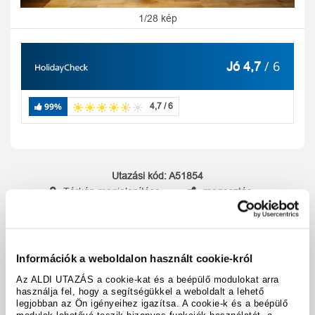
1/28 kép
/ 6
Jó 4,7
99%
4,7 / 6
Utazási kód:
A51854
Térkép megjelenítése
megosztás
nyomtatás
Felszereltség és tények
Információk a weboldalon használt cookie-król
Az ALDI UTAZÁS a cookie-kat és a beépülő modulokat arra
használja fel, hogy a segítségükkel a weboldalt a lehető
A hotel részletei
legjobban az Ön igényeihez igazítsa. A cookie-k és a beépülő
modulok lehetővé teszik bizonyos funkciók használatát, a