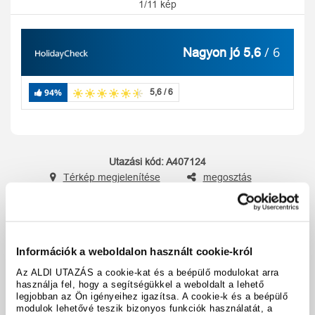
1/11 kép
/ 6
Nagyon jó 5,6
94%
5,6 / 6
Utazási kód:
A407124
Térkép megjelenítése
megosztás
nyomtatás
Felszereltség és tények
Információk a weboldalon használt cookie-król
Az ALDI UTAZÁS a cookie-kat és a beépülő modulokat arra
A hotel részletei
használja fel, hogy a segítségükkel a weboldalt a lehető
legjobban az Ön igényeihez igazítsa. A cookie-k és a beépülő
modulok lehetővé teszik bizonyos funkciók használatát, a