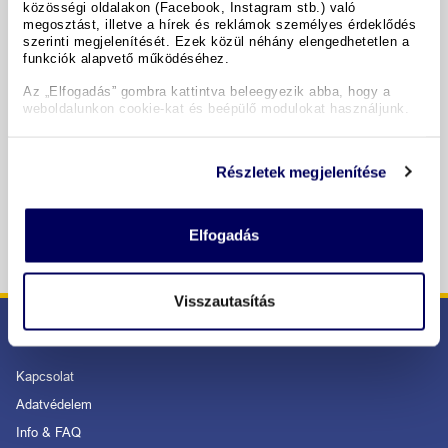
közösségi oldalakon (Facebook, Instagram stb.) való
megosztást, illetve a hírek és reklámok személyes érdeklődés
Időpontok & árak
szerinti megjelenítését. Ezek közül néhány elengedhetetlen a
funkciók alapvető működéséhez.
Copyright GIATA 2004 - 2026. Multilingual, powered by
Az „Elfogadás” gombra kattintva beleegyezik abba, hogy a
www.giata.com for client no. 122148
weboldalunkon cookie-kat és beépülő modulokat használjunk.
Részletek megjelenítése
BIZTONSÁGOS RENDELÉS ÉS FIZETÉS
Elfogadás
Visszautasítás
SZOLGÁLTATÁS
Kapcsolat
Adatvédelem
Info & FAQ