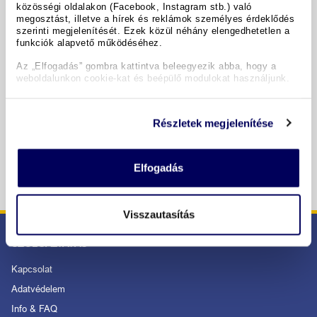
közösségi oldalakon (Facebook, Instagram stb.) való
megosztást, illetve a hírek és reklámok személyes érdeklődés
Időpontok & árak
szerinti megjelenítését. Ezek közül néhány elengedhetetlen a
funkciók alapvető működéséhez.
Az „Elfogadás” gombra kattintva beleegyezik abba, hogy a
Copyright GIATA 2004 - 2026. Multilingual, powered by
www.giata.com for client no. 122148
weboldalunkon cookie-kat és beépülő modulokat használjunk.
Részletek megjelenítése
BIZTONSÁGOS RENDELÉS ÉS FIZETÉS
Elfogadás
Visszautasítás
SZOLGÁLTATÁS
Kapcsolat
Adatvédelem
Info & FAQ