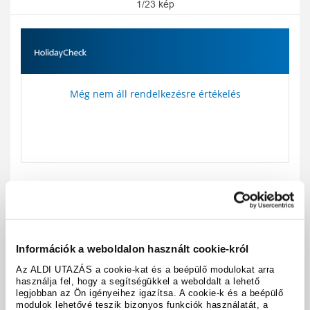
1/23 kép
Még nem áll rendelkezésre értékelés
Utazási kód:
A11695
Térkép megjelenítése
megosztás
nyomtatás
Információk a weboldalon használt cookie-król
Az ALDI UTAZÁS a cookie-kat és a beépülő modulokat arra
használja fel, hogy a segítségükkel a weboldalt a lehető
A hotel részletei
legjobban az Ön igényeihez igazítsa. A cookie-k és a beépülő
modulok lehetővé teszik bizonyos funkciók használatát, a