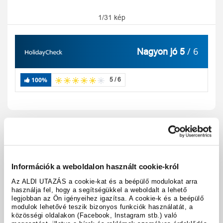
1/31 kép
/ 6
Nagyon jó 5
100%
5 / 6
Utazási kód:
A392099
Térkép megjelenítése
megosztás
nyomtatás
Információk a weboldalon használt cookie-król
A hotel részletei
Az ALDI UTAZÁS a cookie-kat és a beépülő modulokat arra
használja fel, hogy a segítségükkel a weboldalt a lehető
legjobban az Ön igényeihez igazítsa. A cookie-k és a beépülő
modulok lehetővé teszik bizonyos funkciók használatát, a
közösségi oldalakon (Facebook, Instagram stb.) való
Időpontok & árak