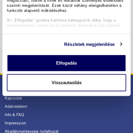
megosztást, illetve a hírek és reklámok személyes érdeklődés
szerinti megjelenítését. Ezek közül néhány elengedhetetlen a
funkciók alapvető működéséhez.
Copyright GIATA 2004 - 2026. Multilingual, powered by
www.giata.com for client no. 122148
Az „Elfogadás” gombra kattintva beleegyezik abba, hogy a
weboldalunkon cookie-kat és beépülő modulokat használjunk.
BIZTONSÁGOS RENDELÉS ÉS FIZETÉS
Részletek megjelenítése
Elfogadás
Visszautasítás
SZOLGÁLTATÁS
Kapcsolat
Adatvédelem
Info & FAQ
Impresszum
Akadálymentességi nyilatkozat