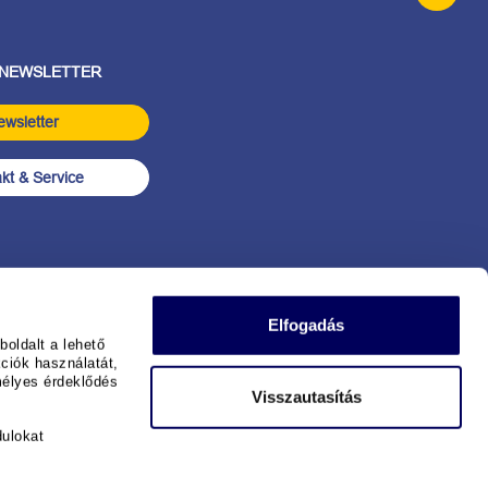
 NEWSLETTER
ewsletter
kt & Service
Elfogadás
oldalt a lehető
ciók használatát,
mélyes érdeklődés
Visszautasítás
dulokat