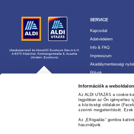
SERVICE
Kapcsolat
Adatvédelem
Info & FAQ
Utazásszervező és közvetítő Eurotours Ges.m.b.H.
A-6370 Kitzbühel, Kirchbergerstraße 8, Ausztria
Impresszum
(röviden: Eurotours)
Akadálymentességi nyila
Rólunk
Utazásszervező és márk
Információk a weboldalon
használat
Foglaljon nyugodtan az
Az ALDI UTAZÁS a cookie-kat 
nál!
legjobban az Ön igényeihez i
a közösségi oldalakon (Faceb
Információ az ajánlatok 
szerinti megjelenítését. Eze
Cookie-beállítások kezel
Az „Elfogadás” gombra kattin
használjunk.