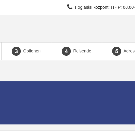
Foglalási központ:
H - P: 08.00
Optionen
Reisende
Adres
3
4
5