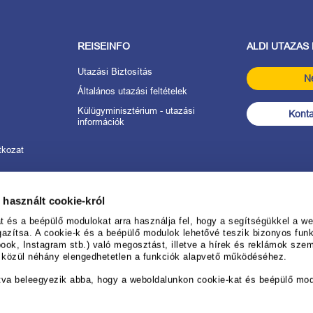
REISEINFO
ALDI UTAZAS
Utazási Biztosítás
N
Általános utazási feltételek
Külügyminisztérium - utazási
Konta
információk
tkozat
anév
 használt cookie-król
 ALDI UTAZÁS-
és a beépülő modulokat arra használja fel, hogy a segítségükkel a web
gazítsa. A cookie-k és a beépülő modulok lehetővé teszik bizonyos funk
ook, Instagram stb.) való megosztást, illetve a hírek és reklámok sze
rendezéséhez
k közül néhány elengedhetetlen a funkciók alapvető működéséhez.
ése
tva beleegyezik abba, hogy a weboldalunkon cookie-kat és beépülő mo