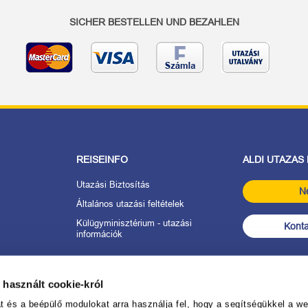
SICHER BESTELLEN UND BEZAHLEN
REISEINFO
ALDI UTAZAS
Utazási Biztosítás
N
Általános utazási feltételek
Külügyminisztérium - utazási
Konta
információk
tkozat
 használt cookie-król
anév
és a beépülő modulokat arra használja fel, hogy a segítségükkel a web