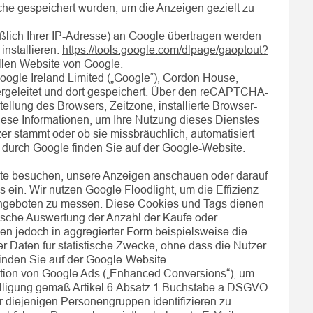
uche gespeichert wurden, um die Anzeigen gezielt zu
ßlich Ihrer IP-Adresse) an Google übertragen werden
installieren:
https://tools.google.com/dlpage/gaoptout?
llen Website von Google.
ogle Ireland Limited („Google“), Gordon House,
ergeleitet und dort gespeichert. Über den reCAPTCHA-
llung des Browsers, Zeitzone, installierte Browser-
diese Informationen, um Ihre Nutzung dieses Dienstes
r stammt oder ob sie missbräuchlich, automatisiert
 durch Google finden Sie auf der Google-Website.
bote besuchen, unsere Anzeigen anschauen oder darauf
ein. Wir nutzen Google Floodlight, um die Effizienz
Angeboten zu messen. Diese Cookies und Tags dienen
stische Auswertung der Anzahl der Käufe oder
hen jedoch in aggregierter Form beispielsweise die
er Daten für statistische Zwecke, ohne dass die Nutzer
finden Sie auf der Google-Website.
nktion von Google Ads („Enhanced Conversions“), um
ligung gemäß Artikel 6 Absatz 1 Buchstabe a DSGVO
 diejenigen Personengruppen identifizieren zu