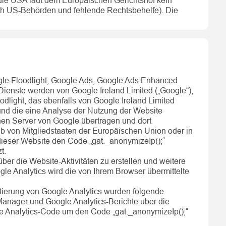
die USA laut dem Europäischen Gerichtshof kein
rch US-Behörden und fehlende Rechtsbehelfe). Die
gle Floodlight, Google Ads, Google Ads Enhanced
ienste werden von Google Ireland Limited („Google“),
odlight, das ebenfalls von Google Ireland Limited
 und die eine Analyse der Nutzung der Website
nen Server von Google übertragen und dort
lb von Mitgliedstaaten der Europäischen Union oder in
ieser Website den Code „gat._anonymizeIp();“
t.
ber die Website-Aktivitäten zu erstellen und weitere
le Analytics wird die von Ihrem Browser übermittelte
tierung von Google Analytics wurden folgende
Manager und Google Analytics-Berichte über die
le Analytics-Code um den Code „gat._anonymizeIp();“