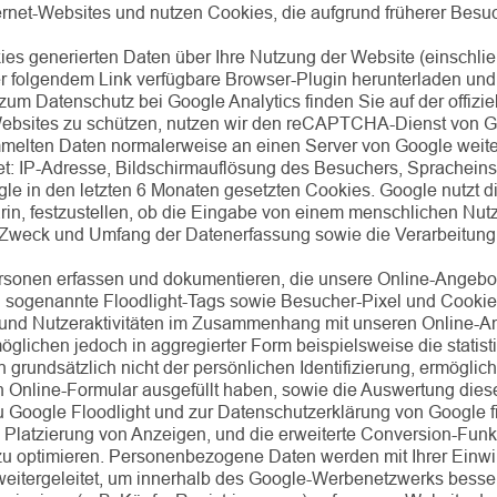
ternet-Websites und nutzen Cookies, die aufgrund früherer Bes
s generierten Daten über Ihre Nutzung der Website (einschlie
r folgendem Link verfügbare Browser-Plugin herunterladen und 
m Datenschutz bei Google Analytics finden Sie auf der offizie
ebsites zu schützen, nutzen wir den reCAPTCHA-Dienst von Go
ammelten Daten normalerweise an einen Server von Google weit
t: IP-Adresse, Bildschirmauflösung des Besuchers, Spracheinste
gle in den letzten 6 Monaten gesetzten Cookies. Google nutzt 
in, festzustellen, ob die Eingabe von einem menschlichen Nutze
n Zweck und Umfang der Datenerfassung sowie die Verarbeitung
 Personen erfassen und dokumentieren, die unsere Online-Ange
 sogenannte Floodlight-Tags sowie Besucher-Pixel und Cookies 
 und Nutzeraktivitäten im Zusammenhang mit unseren Online-
rmöglichen jedoch in aggregierter Form beispielsweise die stati
grundsätzlich nicht der persönlichen Identifizierung, ermöglic
ein Online-Formular ausgefüllt haben, sowie die Auswertung dies
 zu Google Floodlight und zur Datenschutzerklärung von Google 
e Platzierung von Anzeigen, und die erweiterte Conversion-Fu
ptimieren. Personenbezogene Daten werden mit Ihrer Einwil
weitergeleitet, um innerhalb des Google-Werbenetzwerks besser