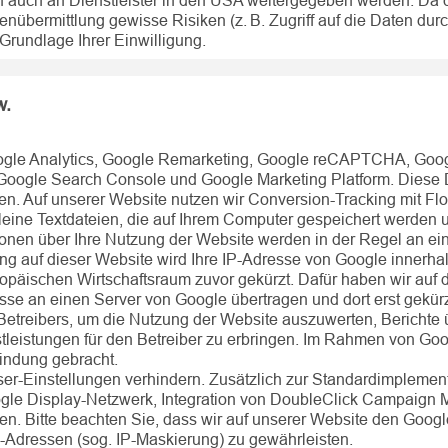
 auch an Dienstleister in den USA weitergegeben werden. Da 
nübermittlung gewisse Risiken (z. B. Zugriff auf die Daten du
 Grundlage Ihrer Einwilligung.
w.
oogle Analytics, Google Remarketing, Google reCAPTCHA, Goo
oogle Search Console und Google Marketing Platform. Diese D
en. Auf unserer Website nutzen wir Conversion-Tracking mit Flo
kleine Textdateien, die auf Ihrem Computer gespeichert werden
onen über Ihre Nutzung der Website werden in der Regel an ei
ung auf dieser Website wird Ihre IP-Adresse von Google innerha
äischen Wirtschaftsraum zuvor gekürzt. Dafür haben wir auf d
esse an einen Server von Google übertragen und dort erst gekürz
Betreibers, um die Nutzung der Website auszuwerten, Berichte ü
tleistungen für den Betreiber zu erbringen. Im Rahmen von Goog
indung gebracht.
er-Einstellungen verhindern. Zusätzlich zur Standardimplemen
oogle Display-Netzwerk, Integration von DoubleClick Campaign 
n. Bitte beachten Sie, dass wir auf unserer Website den Goog
-Adressen (sog. IP-Maskierung) zu gewährleisten.