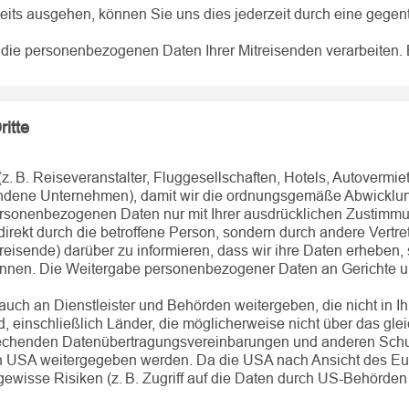
seits ausgehen, können Sie uns dies jederzeit durch eine gegente
e personenbezogenen Daten Ihrer Mitreisenden verarbeiten. Bit
itte
(z. B. Reiseveranstalter, Fluggesellschaften, Hotels, Autovermi
bundene Unternehmen), damit wir die ordnungsgemäße Abwicklun
ersonenbezogenen Daten nur mit Ihrer ausdrücklichen Zustimmun
kt durch die betroffene Person, sondern durch andere Vertreter 
treisende) darüber zu informieren, dass wir ihre Daten erheben
nen. Die Weitergabe personenbezogener Daten an Gerichte und
uch an Dienstleister und Behörden weitergeben, die nicht in 
d, einschließlich Länder, die möglicherweise nicht über das g
prechenden Datenübertragungsvereinbarungen und anderen Sc
den USA weitergegeben werden. Da die USA nach Ansicht des E
gewisse Risiken (z. B. Zugriff auf die Daten durch US-Behörde
.