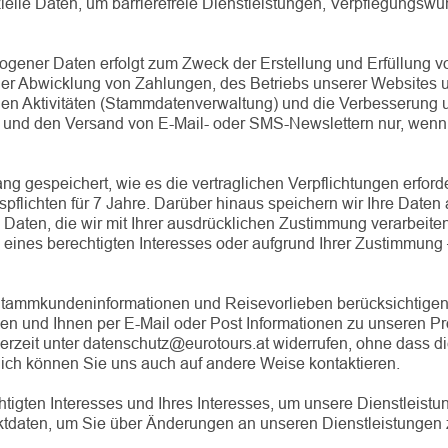
elle Daten, um barrierefreie Dienstleistungen, Verpflegungsw
ener Daten erfolgt zum Zweck der Erstellung und Erfüllung von
der Abwicklung von Zahlungen, des Betriebs unserer Websites
hen Aktivitäten (Stammdatenverwaltung) und die Verbesserung 
nd den Versand von E-Mail- oder SMS-Newslettern nur, wenn die
g gespeichert, wie es die vertraglichen Verpflichtungen erford
lichten für 7 Jahre. Darüber hinaus speichern wir Ihre Daten a
aten, die wir mit Ihrer ausdrücklichen Zustimmung verarbeiten,
d eines berechtigten Interesses oder aufgrund Ihrer Zustimmung 
 Stammkundeninformationen und Reisevorlieben berücksichtigen
n und Ihnen per E-Mail oder Post Informationen zu unseren Pr
erzeit unter datenschutz@eurotours.at widerrufen, ohne dass d
lich können Sie uns auch auf andere Weise kontaktieren.
tigten Interesses und Ihres Interesses, um unsere Dienstleistu
ktdaten, um Sie über Änderungen an unseren Dienstleistungen z