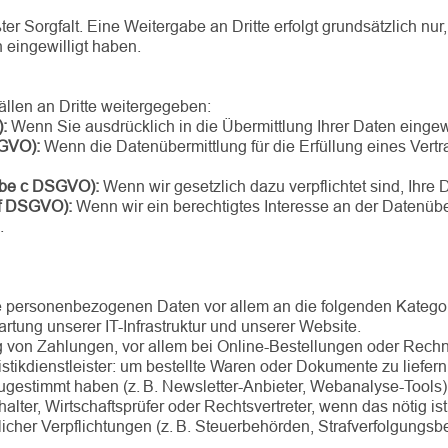
Sorgfalt. Eine Weitergabe an Dritte erfolgt grundsätzlich nur, 
 eingewilligt haben.
llen an Dritte weitergegeben:
:
Wenn Sie ausdrücklich in die Übermittlung Ihrer Daten eingewi
SGVO):
Wenn die Datenübermittlung für die Erfüllung eines Vertr
tabe c DSGVO):
Wenn wir gesetzlich dazu verpflichtet sind, Ihre
 f DSGVO):
Wenn wir ein berechtigtes Interesse an der Datenübe
.
re personenbezogenen Daten vor allem an die folgenden Kateg
artung unserer IT-Infrastruktur und unserer Website.
ng von Zahlungen, vor allem bei Online-Bestellungen oder Rech
tikdienstleister: um bestellte Waren oder Dokumente zu liefern
ugestimmt haben (z. B. Newsletter-Anbieter, Webanalyse-Tools)
lter, Wirtschaftsprüfer oder Rechtsvertreter, wenn das nötig ist
licher Verpflichtungen (z. B. Steuerbehörden, Strafverfolgungsb