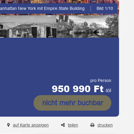
anhattan New York mit Empire State Building
Brooklyn Bridge
Bild 1/10
Bild 2/10
pro Person
950 990 Ft
-tól
nicht mehr buchbar
auf Karte anzeigen
teilen
drucken