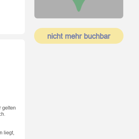
nicht mehr buchbar
 gelten
ch.
 liegt,