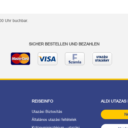
00 Uhr buchbar.
SICHER BESTELLEN UND BEZAHLEN
REISEINFO
ALDI UTAZAS
Utazási Biztosítás
N
Általános utazási feltételek
Külügyminisztérium - utazási