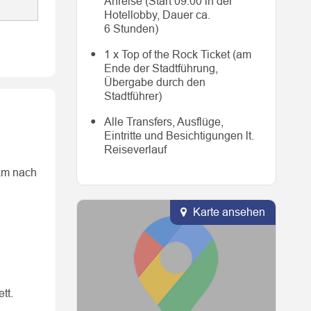
Anreise (Start 09:00 in der
Hotellobby, Dauer ca.
6 Stunden)
1 x Top of the Rock Ticket (am
Ende der Stadtführung,
Übergabe durch den
Stadtführer)
Alle Transfers, Ausflüge,
Eintritte und Besichtigungen lt.
Reiseverlauf
 km nach
Karte ansehen
tt.