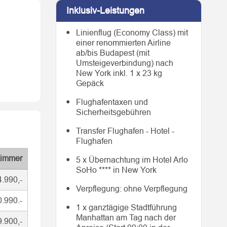
Inklusiv-Leistungen
Linienflug (Economy Class) mit
einer renommierten Airline
ab/bis Budapest (mit
Umsteigeverbindung) nach
New York inkl. 1 x 23 kg
Gepäck
Flughafentaxen und
Sicherheitsgebühren
Transfer Flughafen - Hotel -
Flughafen
zimmer
5 x Übernachtung im Hotel Arlo
SoHo **** in New York
4.990,-
Verpflegung: ohne Verpflegung
0.990.-
1 x ganztägige Stadtführung
Manhattan am Tag nach der
9.900,-