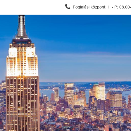
Foglalási központ:
H - P: 08.00