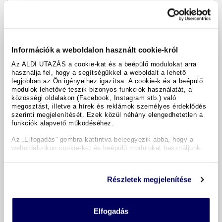
694 490 Ft
weiter
Mi
30.12.2026
Információk a weboldalon használt cookie-król
4 Nächte
Az ALDI UTAZÁS a cookie-kat és a beépülő modulokat arra
használja fel, hogy a segítségükkel a weboldalt a lehető
Wien
legjobban az Ön igényeihez igazítsa. A cookie-k és a beépülő
modulok lehetővé teszik bizonyos funkciók használatát, a
Einzelzimmer
közösségi oldalakon (Facebook, Instagram stb.) való
(bei uns noch
2
verfügbar)
megosztást, illetve a hírek és reklámok személyes érdeklődés
szerinti megjelenítését. Ezek közül néhány elengedhetetlen a
854 490 Ft
weiter
funkciók alapvető működéséhez.
Az „Elfogadás” gombra kattintva beleegyezik abba, hogy a
weboldalunkon cookie-kat és beépülő modulokat használjunk.
zurück
Részletek megjelenítése
Ihre Buchung
Reisecode:
9835208
Elfogadás