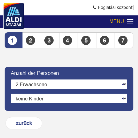
Foglalási központ:
MENÜ
1
2
3
4
5
6
7
Anzahl der Personen
zurück